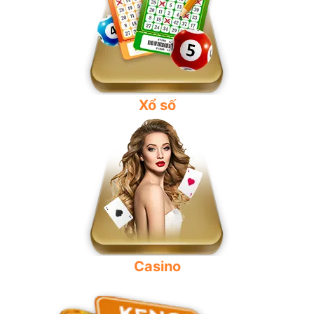
Xổ số
Casino