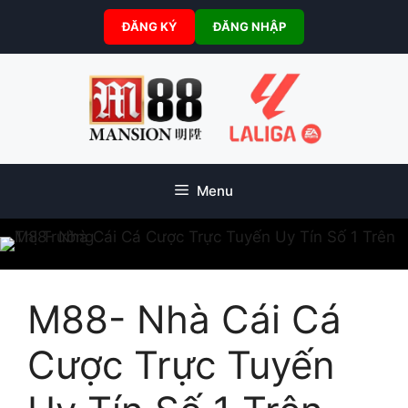
Chuyển
ĐĂNG KÝ
ĐĂNG NHẬP
đến
nội
dung
Menu
M88- Nhà Cái Cá
Cược Trực Tuyến