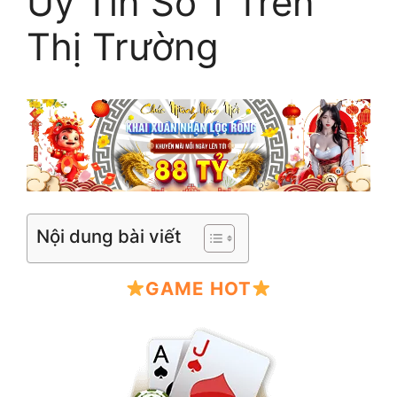
Uy Tín Số 1 Trên
Thị Trường
Nội dung bài viết
GAME HOT