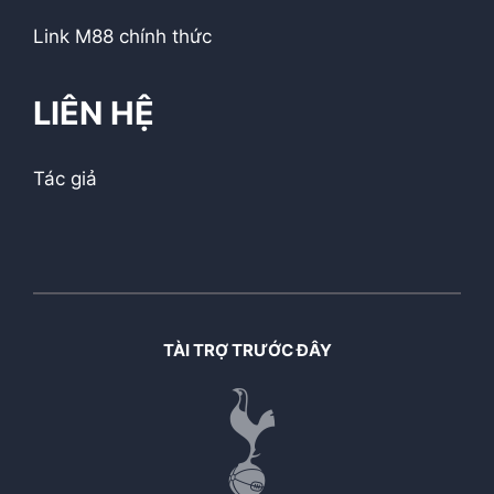
Link M88 chính thức
LIÊN HỆ
Tác giả
TÀI TRỢ TRƯỚC ĐÂY