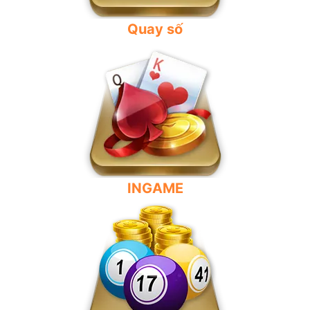
Quay số
INGAME