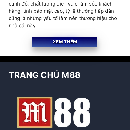
cạnh đó, chất lượng dịch vụ chăm sóc khách
hàng, tính bảo mật cao, tỷ lệ thưởng hấp dẫn
cũng là những yếu tố làm nên thương hiệu cho
nhà cái này.
XEM THÊM
TRANG CHỦ M88