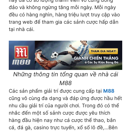
này đã có số lượng thành viên vô cùng đông
đảo và không ngừng tăng mỗi ngày. Mỗi ngày
đều có hàng nghìn, hàng triệu lượt truy cập vào
trang web để tham gia các sảnh cược hấp dẫn
tại nhà cái.
Những thông tin tổng quan về nhà cái
M88
Các sản phẩm giải trí được cung cấp tại
M88
cũng vô cùng đa dạng và đáp ứng được hầu hết
nhu cầu giải trí của người chơi. Trong đó có thể
nhắc đến một số sảnh cược được yêu thích
hàng đầu hiện nay như cá cược thể thao, bắn
cá, đá gà, casino trực tuyến, xổ số lô đề,…Bên