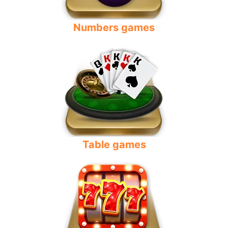
Numbers games
Table games