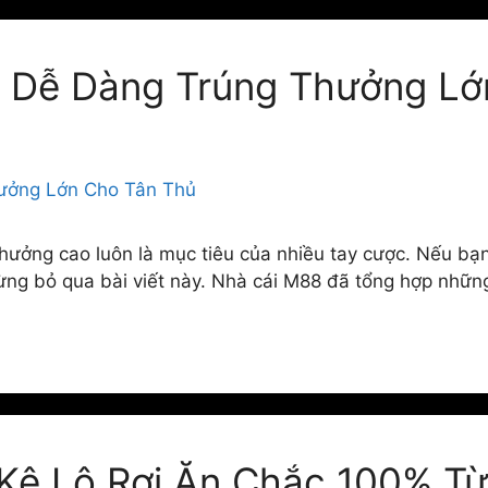
 Dễ Dàng Trúng Thưởng Lớ
thưởng cao luôn là mục tiêu của nhiều tay cược. Nếu bạ
ừng bỏ qua bài viết này. Nhà cái M88 đã tổng hợp nhữ
Kê Lô Rơi Ăn Chắc 100% T