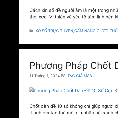
Cách xin số đề người âm là một trong nh
thời xưa. Vì thiên về yếu tố tâm linh nên
Danh
XỔ SỐ TRỰC TUYẾN
,
CẨM NANG CƯỢC THỦ
mục
Phương Pháp Chốt D
11 Tháng 1, 2024
Bởi
TÁC GIẢ M88
Chốt dàn đề 10 số không chỉ giúp người ch
ít anh em tân thủ mới gia nhập hội xanh