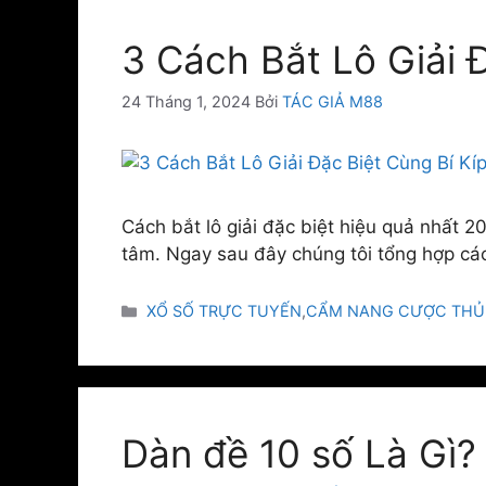
3 Cách Bắt Lô Giải Đ
24 Tháng 1, 2024
Bởi
TÁC GIẢ M88
Cách bắt lô giải đặc biệt hiệu quả nhất 2
tâm. Ngay sau đây chúng tôi tổng hợp các
Danh
XỔ SỐ TRỰC TUYẾN
,
CẨM NANG CƯỢC THỦ
mục
Dàn đề 10 số Là Gì