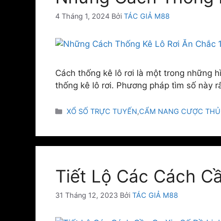
4 Tháng 1, 2024
Bởi
TÁC GIẢ M88
Cách thống kê lô rơi là một trong những h
thống kê lô rơi. Phương pháp tìm số này 
Danh
XỔ SỐ TRỰC TUYẾN
,
CẨM NANG CƯỢC THỦ
mục
Tiết Lộ Các Cách C
31 Tháng 12, 2023
Bởi
TÁC GIẢ M88