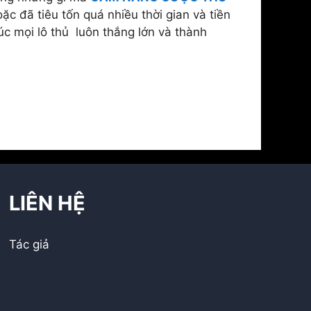
c đã tiêu tốn quá nhiều thời gian và tiền
c mọi lô thủ luôn thắng lớn và thành
LIÊN HỆ
Tác giả