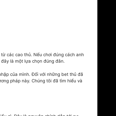
t từ các cao thủ. Nếu chơi đúng cách anh
ì đây là một lựa chọn đúng đắn.
u nhập của mình. Đối với những bet thủ đã
ương pháp này. Chúng tôi đã tìm hiểu và