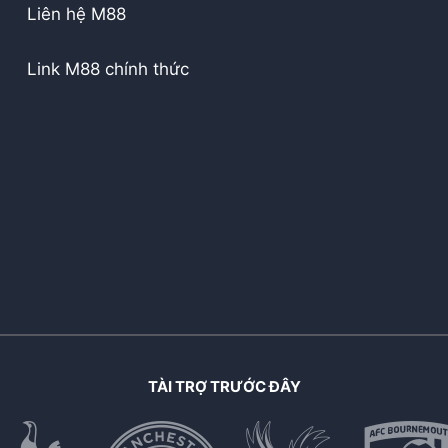
Liên hệ M88
Link M88 chính thức
TÀI TRỢ TRƯỚC ĐÂY