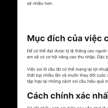
sẽ nhiều hơn.
Mục đích của việc ch
Để có thể đạt được tỷ lệ thắng cao người
em sẽ có cơ hội nâng cao thu nhập. Đặc b
Việc soi lô cầu lật có thể mang lại lợi n
thất bại nhiều lần và muốn thay đổi cuộc
tập hợp lại những cách soi cầu hiệu quả n
Cách chính xác nhất 