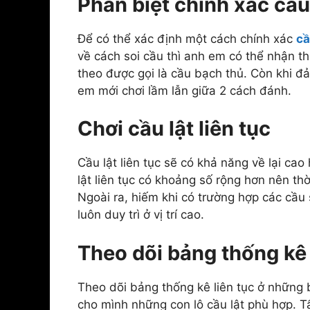
Phân biệt chính xác cầu
Để có thể xác định một cách chính xác
cầ
về cách soi cầu thì anh em có thể nhận th
theo được gọi là cầu bạch thủ. Còn khi đảo
em mới chơi lầm lẫn giữa 2 cách đánh.
Chơi cầu lật liên tục
Cầu lật liên tục sẽ có khả năng về lại ca
lật liên tục có khoảng số rộng hơn nên thờ
Ngoài ra, hiếm khi có trường hợp các cầu 
luôn duy trì ở vị trí cao.
Theo dõi bảng thống kê 
Theo dõi bảng thống kê liên tục ở những b
cho mình những con lô cầu lật phù hợp. Tấ