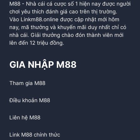
M88 - Nhà cái cá cược số 1 hiện nay được người
chơi yêu thích đánh giá cao trên thị trường.
Vào Linkm88.online được cập nhật mới hôm
nay, mã thưởng và khuyến mãi duy nhất chỉ có
nhà cái. Giải thưởng chào đón thành viên mới
lên đến 12 triệu đồng.
GIA NHẬP M88
Tham gia M88
Điều khoản M88
Liên hệ M88
Link M88 chính thức