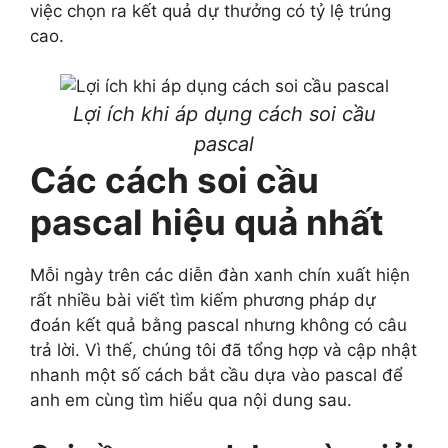
việc chọn ra kết quả dự thưởng có tỷ lệ trúng
cao.
Lợi ích khi áp dụng cách soi cầu
pascal
Các cách soi cầu
pascal hiệu quả nhất
Mỗi ngày trên các diễn đàn xanh chín xuất hiện
rất nhiều bài viết tìm kiếm phương pháp dự
đoán kết quả bằng pascal nhưng không có câu
trả lời. Vì thế, chúng tôi đã tổng hợp và cập nhật
nhanh một số cách bắt cầu dựa vào pascal để
anh em cùng tìm hiểu qua nội dung sau.