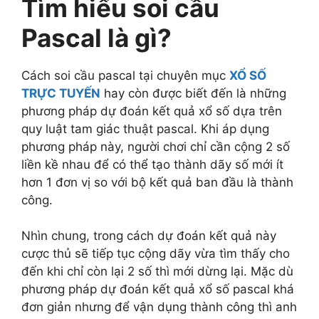
Tìm hiểu soi cầu
Pascal là gì?
Cách soi cầu pascal tại chuyên mục
XỔ SỐ
TRỰC TUYẾN
hay còn được biết đến là những
phương pháp dự đoán kết quả xổ số dựa trên
quy luật tam giác thuật pascal. Khi áp dụng
phương pháp này, người chơi chỉ cần cộng 2 số
liền kề nhau để có thể tạo thành dãy số mới ít
hơn 1 đơn vị so với bộ kết quả ban đầu là thành
công.
Nhìn chung, trong cách dự đoán kết quả này
cược thủ sẽ tiếp tục cộng dãy vừa tìm thấy cho
đến khi chỉ còn lại 2 số thì mới dừng lại. Mặc dù
phương pháp dự đoán kết quả xổ số pascal khá
đơn giản nhưng để vận dụng thành công thì anh