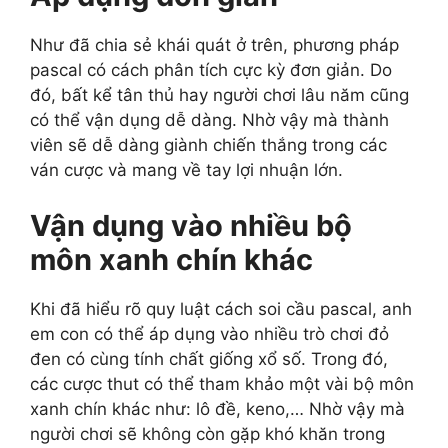
Như đã chia sẻ khái quát ở trên, phương pháp
pascal có cách phân tích cực kỳ đơn giản. Do
đó, bất kể tân thủ hay người chơi lâu năm cũng
có thể vận dụng dễ dàng. Nhờ vậy mà thành
viên sẽ dễ dàng giành chiến thắng trong các
ván cược và mang về tay lợi nhuận lớn.
Vận dụng vào nhiều bộ
môn xanh chín khác
Khi đã hiểu rõ quy luật cách soi cầu pascal, anh
em con có thể áp dụng vào nhiều trò chơi đỏ
đen có cùng tính chất giống xổ số. Trong đó,
các cược thut có thể tham khảo một vài bộ môn
xanh chín khác như: lô đề, keno,… Nhờ vậy mà
người chơi sẽ không còn gặp khó khăn trong