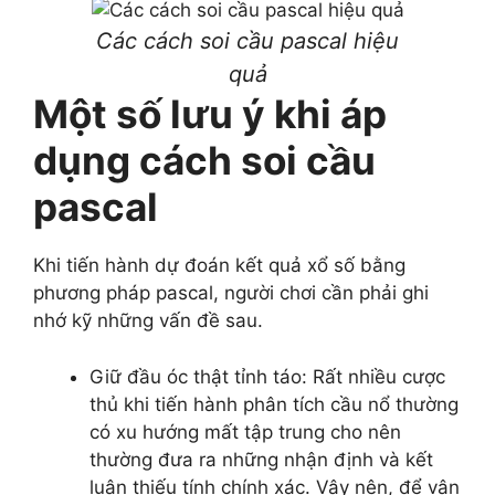
Các cách soi cầu pascal hiệu
quả
Một số lưu ý khi áp
dụng cách soi cầu
pascal
Khi tiến hành dự đoán kết quả xổ số bằng
phương pháp pascal, người chơi cần phải ghi
nhớ kỹ những vấn đề sau.
Giữ đầu óc thật tỉnh táo: Rất nhiều cược
thủ khi tiến hành phân tích cầu nổ thường
có xu hướng mất tập trung cho nên
thường đưa ra những nhận định và kết
luận thiếu tính chính xác. Vậy nên, để vận