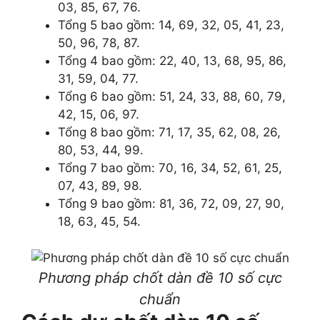
03, 85, 67, 76.
Tổng 5 bao gồm: 14, 69, 32, 05, 41, 23,
50, 96, 78, 87.
Tổng 4 bao gồm: 22, 40, 13, 68, 95, 86,
31, 59, 04, 77.
Tổng 6 bao gồm: 51, 24, 33, 88, 60, 79,
42, 15, 06, 97.
Tổng 8 bao gồm: 71, 17, 35, 62, 08, 26,
80, 53, 44, 99.
Tổng 7 bao gồm: 70, 16, 34, 52, 61, 25,
07, 43, 89, 98.
Tổng 9 bao gồm: 81, 36, 72, 09, 27, 90,
18, 63, 45, 54.
Phương pháp chốt dàn đề 10 số cực
chuẩn