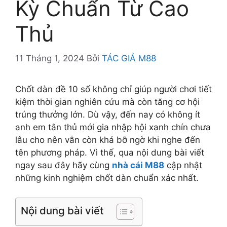
Kỳ Chuẩn Từ Cao
Thủ
11 Tháng 1, 2024
Bởi
TÁC GIẢ M88
Chốt dàn đề 10 số không chỉ giúp người chơi tiết
kiệm thời gian nghiên cứu mà còn tăng cơ hội
trúng thưởng lớn. Dù vậy, đến nay có không ít
anh em tân thủ mới gia nhập hội xanh chín chưa
lâu cho nên vẫn còn khá bỡ ngờ khi nghe đến
tên phương pháp. Vì thế, qua nội dung bài viết
ngay sau đây hãy cùng
nhà cái M88
cập nhật
những kinh nghiệm chốt dàn chuẩn xác nhất.
Nội dung bài viết