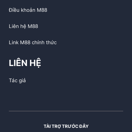
Điều khoản M88
Liên hệ M88
Link M88 chính thức
LIÊN HỆ
Tác giả
TÀI TRỢ TRƯỚC ĐÂY