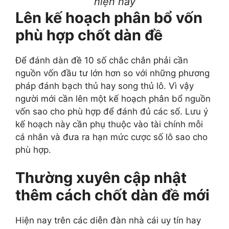
hiện nay
Lên kế hoạch phân bổ vốn
phù hợp chốt dàn đề
Để đánh dàn đề 10 số chắc chắn phải cần
nguồn vốn đầu tư lớn hơn so với những phương
pháp đánh bạch thủ hay song thủ lô. Vì vậy
người mới cần lên một kế hoạch phân bổ nguồn
vốn sao cho phù hợp để đánh đủ các số. Lưu ý
kế hoạch này cần phụ thuộc vào tài chính mỗi
cá nhân và đưa ra hạn mức cược số lô sao cho
phù hợp.
Thường xuyên cập nhật
thêm cách chốt dàn đề mới
Hiện nay trên các diễn đàn nhà cái uy tín hay