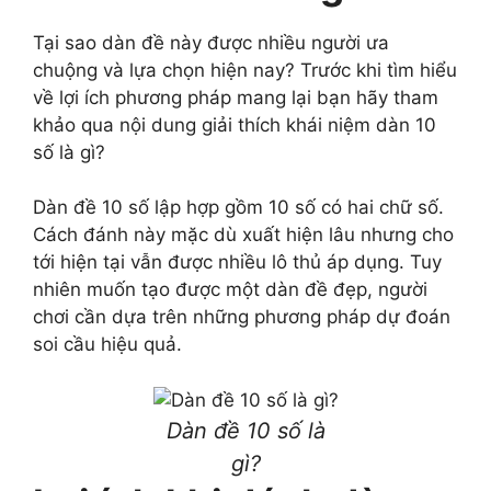
Tại sao dàn đề này được nhiều người ưa
chuộng và lựa chọn hiện nay? Trước khi tìm hiểu
về lợi ích phương pháp mang lại bạn hãy tham
khảo qua nội dung giải thích khái niệm dàn 10
số là gì?
Dàn đề 10 số lập hợp gồm 10 số có hai chữ số.
Cách đánh này mặc dù xuất hiện lâu nhưng cho
tới hiện tại vẫn được nhiều lô thủ áp dụng. Tuy
nhiên muốn tạo được một dàn đề đẹp, người
chơi cần dựa trên những phương pháp dự đoán
soi cầu hiệu quả.
Dàn đề 10 số là
gì?