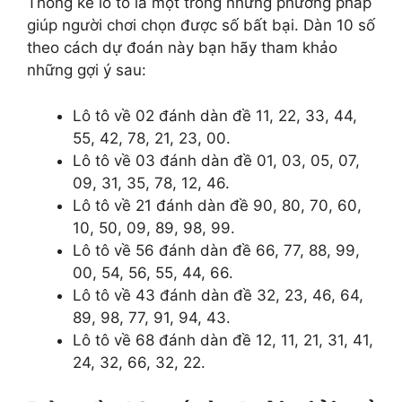
Thống kê lô tô là một trong những phương pháp
giúp người chơi chọn được số bất bại. Dàn 10 số
theo cách dự đoán này bạn hãy tham khảo
những gợi ý sau:
Lô tô về 02 đánh dàn đề 11, 22, 33, 44,
55, 42, 78, 21, 23, 00.
Lô tô về 03 đánh dàn đề 01, 03, 05, 07,
09, 31, 35, 78, 12, 46.
Lô tô về 21 đánh dàn đề 90, 80, 70, 60,
10, 50, 09, 89, 98, 99.
Lô tô về 56 đánh dàn đề 66, 77, 88, 99,
00, 54, 56, 55, 44, 66.
Lô tô về 43 đánh dàn đề 32, 23, 46, 64,
89, 98, 77, 91, 94, 43.
Lô tô về 68 đánh dàn đề 12, 11, 21, 31, 41,
24, 32, 66, 32, 22.