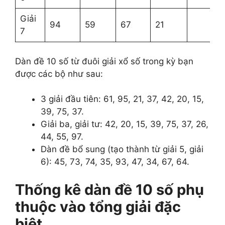
Giải
94
59
67
21
7
Dàn đề 10 số từ đuôi giải xổ số trong kỳ bạn
được các bộ như sau:
3 giải đầu tiên: 61, 95, 21, 37, 42, 20, 15,
39, 75, 37.
Giải ba, giải tư: 42, 20, 15, 39, 75, 37, 26,
44, 55, 97.
Dàn đề bổ sung (tạo thành từ giải 5, giải
6): 45, 73, 74, 35, 93, 47, 34, 67, 64.
Thống kê dàn đề 10 số phụ
thuộc vào tổng giải đặc
biệt