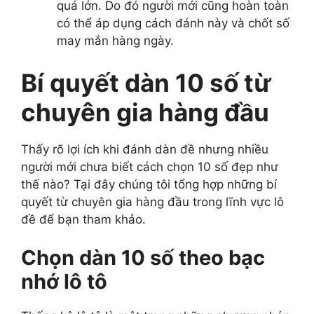
quá lớn. Do đó người mới cũng hoàn toàn
có thể áp dụng cách đánh này và chốt số
may mắn hàng ngày.
Bí quyết dàn 10 số từ
chuyên gia hàng đầu
Thấy rõ lợi ích khi đánh dàn đề nhưng nhiều
người mới chưa biết cách chọn 10 số đẹp như
thế nào? Tại đây chúng tôi tổng hợp những bí
quyết từ chuyên gia hàng đầu trong lĩnh vực lô
đề để bạn tham khảo.
Chọn dàn 10 số theo bạc
nhớ lô tô