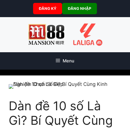
Chuyển
ĐĂNG KÝ
ĐĂNG NHẬP
đến
nội
dung
Menu
Dàn đề 10 số Là
Gì? Bí Quyết Cùng