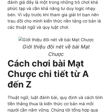
đánh giá đây là một trong những trò chơi khá
phức tạp và cần khả năng tư duy logic nhạy
bén. Vì vậy trước khi tham gia giải trí bạn nên
trau dồi cho mình kiến thức nền tảng cơ bản là
các thuật ngữ và quy luật chơi.
Giới thiệu đôi nét về bài Mạt
Chược
Cách chơi bài Mạt
Chược chi tiết từ A
đến Z
Thuật ngữ, luật đánh bài, quy định và cách tính
tiền thắng thua là kiến thức cơ bản mà mỗi
người cần nắm vững. Chúng tôi tổng hợp qua