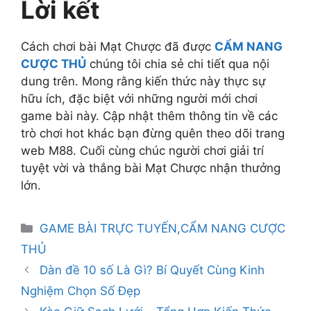
Lời kết
Cách chơi bài Mạt Chược đã được
CẨM NANG
CƯỢC THỦ
chúng tôi chia sẻ chi tiết qua nội
dung trên. Mong rằng kiến thức này thực sự
hữu ích, đặc biệt với những người mới chơi
game bài này. Cập nhật thêm thông tin về các
trò chơi hot khác bạn đừng quên theo dõi trang
web M88. Cuối cùng chúc người chơi giải trí
tuyệt vời và thắng bài Mạt Chược nhận thưởng
lớn.
Danh
GAME BÀI TRỰC TUYẾN
,
CẨM NANG CƯỢC
mục
THỦ
Dàn đề 10 số Là Gì? Bí Quyết Cùng Kinh
Nghiệm Chọn Số Đẹp