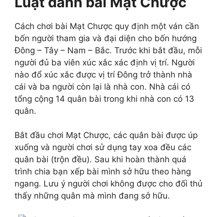
Luật đánh bài Mạt Chược
Cách chơi bài Mạt Chược quy định một ván cần
bốn người tham gia và đại diện cho bốn hướng
Đông – Tây – Nam – Bắc. Trước khi bắt đầu, mỗi
người đủ ba viên xúc xắc xác định vị trí. Người
nào đổ xúc xắc được vị trí Đông trở thành nhà
cái và ba người còn lại là nhà con. Nhà cái có
tổng cộng 14 quân bài trong khi nhà con có 13
quân.
Bắt đầu chơi Mạt Chược, các quân bài được úp
xuống và người chơi sử dụng tay xoa đều các
quân bài (trộn đều). Sau khi hoàn thành quá
trình chia bạn xếp bài mình sở hữu theo hàng
ngang. Lưu ý người chơi không được cho đối thủ
thấy những quân mà mình đang sở hữu.