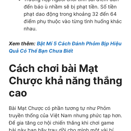
đến báo ù nhầm sẽ bị phạt tiền. Số tiền
phạt dao động trong khoảng 32 đến 64
điểm phụ thuộc vào từng tình huống khác
nhau.
Xem thêm:
Bật Mí 5 Cách Đánh Phỏm Bịp Hiệu
Quả Có Thể Bạn Chưa Biết
Cách chơi bài Mạt
Chược khả năng thắng
cao
Bài Mạt Chược có phần tương tự như Phỏm
truyền thống của Việt Nam nhưng phức tạp hơn.
Để gia tăng cơ hội chiến thắng khi chơi game
bài này bạn hãy trau dồi cho mình một vài bí