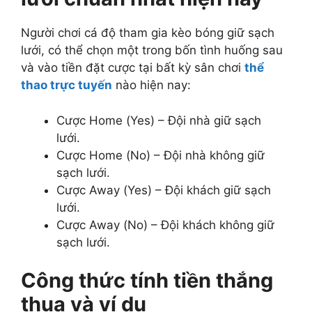
Người chơi cá độ tham gia kèo bóng giữ sạch
lưới, có thể chọn một trong bốn tình huống sau
và vào tiền đặt cược tại bất kỳ sân chơi
thể
thao trực tuyến
nào hiện nay:
Cược Home (Yes) – Đội nhà giữ sạch
lưới.
Cược Home (No) – Đội nhà không giữ
sạch lưới.
Cược Away (Yes) – Đội khách giữ sạch
lưới.
Cược Away (No) – Đội khách không giữ
sạch lưới.
Công thức tính tiền thắng
thua và ví dụ