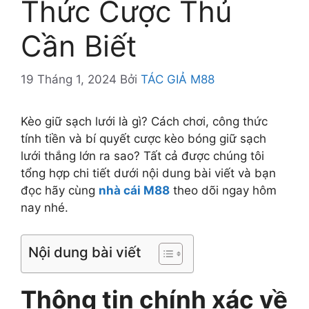
Thức Cược Thủ
Cần Biết
19 Tháng 1, 2024
Bởi
TÁC GIẢ M88
Kèo giữ sạch lưới là gì? Cách chơi, công thức
tính tiền và bí quyết cược kèo bóng giữ sạch
lưới thắng lớn ra sao? Tất cả được chúng tôi
tổng hợp chi tiết dưới nội dung bài viết và bạn
đọc hãy cùng
nhà cái M88
theo dõi ngay hôm
nay nhé.
Nội dung bài viết
Thông tin chính xác về