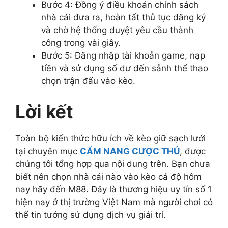
Bước 4: Đồng ý điều khoản chính sách
nhà cái đưa ra, hoàn tất thủ tục đăng ký
và chờ hệ thống duyệt yêu cầu thành
công trong vài giây.
Bước 5: Đăng nhập tài khoản game, nạp
tiền và sử dụng số dư đến sảnh thể thao
chọn trận đấu vào kèo.
Lời kết
Toàn bộ kiến thức hữu ích về kèo giữ sạch lưới
tại chuyên mục
CẨM NANG CƯỢC THỦ
, được
chúng tôi tổng hợp qua nội dung trên. Bạn chưa
biết nên chọn nhà cái nào vào kèo cá độ hôm
nay hãy đến M88. Đây là thương hiệu uy tín số 1
hiện nay ở thị trường Việt Nam mà người chơi có
thể tin tưởng sử dụng dịch vụ giải trí.