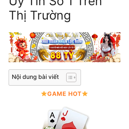
Uy Tín Số 1 Trên
Thị Trường
Nội dung bài viết
GAME HOT