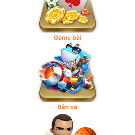
Game bài
Bắn cá