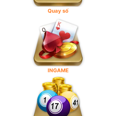
Quay số
INGAME