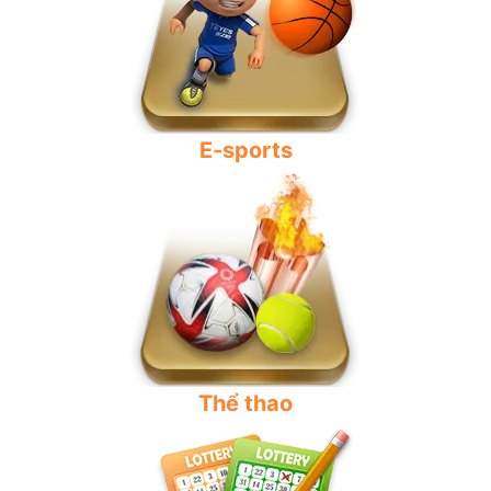
E-sports
Thể thao