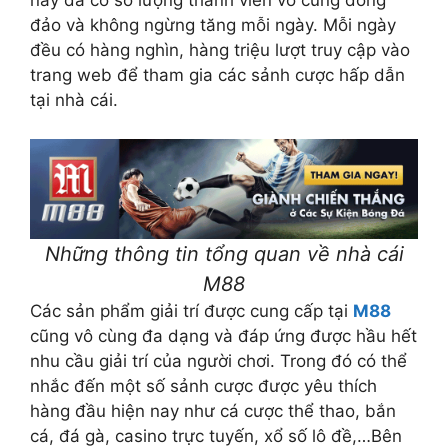
này đã có số lượng thành viên vô cùng đông
đảo và không ngừng tăng mỗi ngày. Mỗi ngày
đều có hàng nghìn, hàng triệu lượt truy cập vào
trang web để tham gia các sảnh cược hấp dẫn
tại nhà cái.
Những thông tin tổng quan về nhà cái
M88
Các sản phẩm giải trí được cung cấp tại
M88
cũng vô cùng đa dạng và đáp ứng được hầu hết
nhu cầu giải trí của người chơi. Trong đó có thể
nhắc đến một số sảnh cược được yêu thích
hàng đầu hiện nay như cá cược thể thao, bắn
cá, đá gà, casino trực tuyến, xổ số lô đề,…Bên