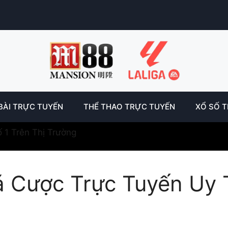
BÀI TRỰC TUYẾN
THỂ THAO TRỰC TUYẾN
XỔ SỐ 
 Cược Trực Tuyến Uy T