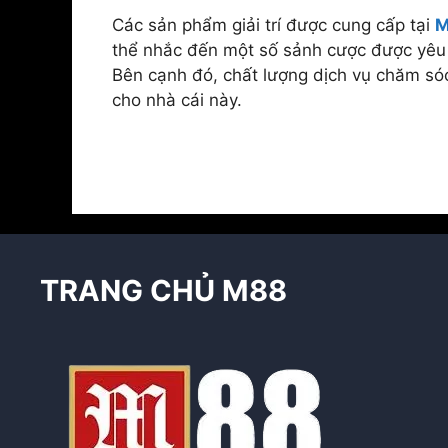
Các sản phẩm giải trí được cung cấp tại
thể nhắc đến một số sảnh cược được yêu t
Bên cạnh đó, chất lượng dịch vụ chăm sóc
cho nhà cái này.
TRANG CHỦ M88