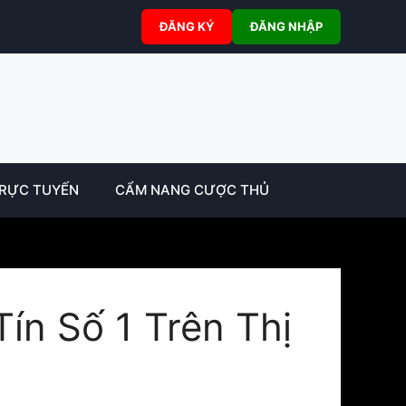
ĐĂNG KÝ
ĐĂNG NHẬP
TRỰC TUYẾN
CẨM NANG CƯỢC THỦ
ín Số 1 Trên Thị