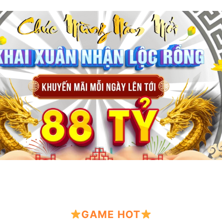
GAME HOT