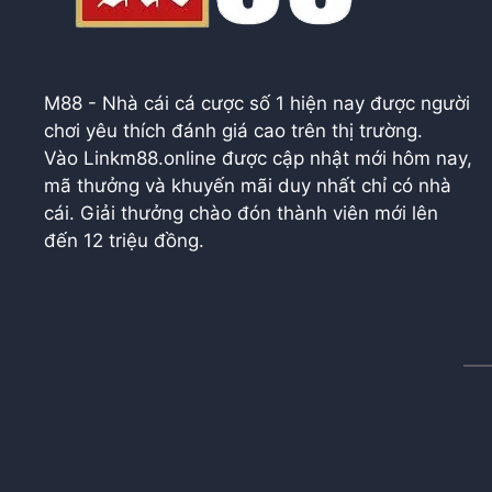
M88 - Nhà cái cá cược số 1 hiện nay được người
chơi yêu thích đánh giá cao trên thị trường.
Vào Linkm88.online được cập nhật mới hôm nay,
mã thưởng và khuyến mãi duy nhất chỉ có nhà
cái. Giải thưởng chào đón thành viên mới lên
đến 12 triệu đồng.