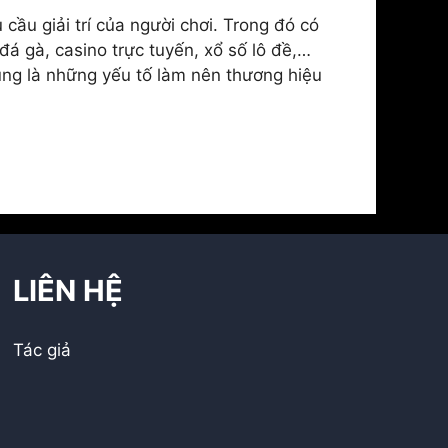
ầu giải trí của người chơi. Trong đó có
á gà, casino trực tuyến, xổ số lô đề,…
ũng là những yếu tố làm nên thương hiệu
LIÊN HỆ
Tác giả