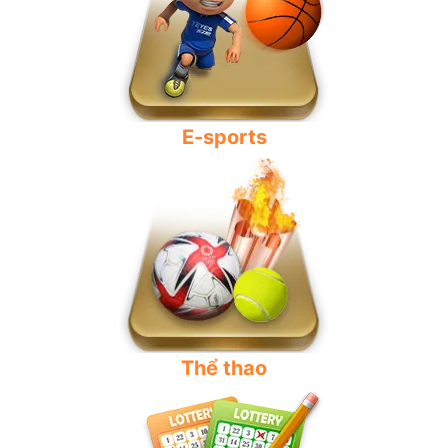
E-sports
Thể thao