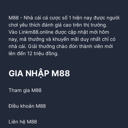
M88 - Nhà cái cá cược số 1 hiện nay được người
chơi yêu thích đánh giá cao trên thị trường.
Vào Linkm88.online được cập nhật mới hôm
nay, mã thưởng và khuyến mãi duy nhất chỉ có
nhà cái. Giải thưởng chào đón thành viên mới
lên đến 12 triệu đồng.
GIA NHẬP M88
Tham gia M88
Điều khoản M88
Liên hệ M88