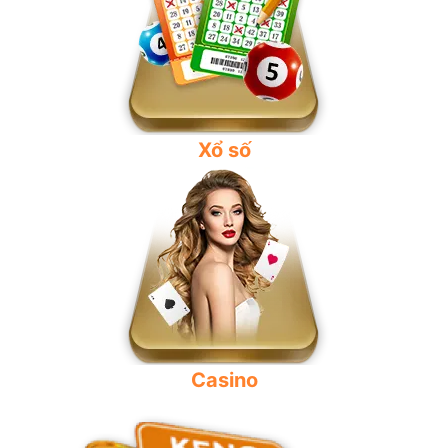
Xổ số
Casino