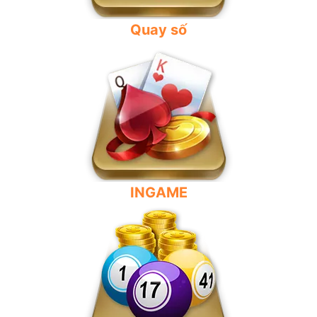
Quay số
INGAME