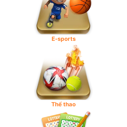
E-sports
Thể thao