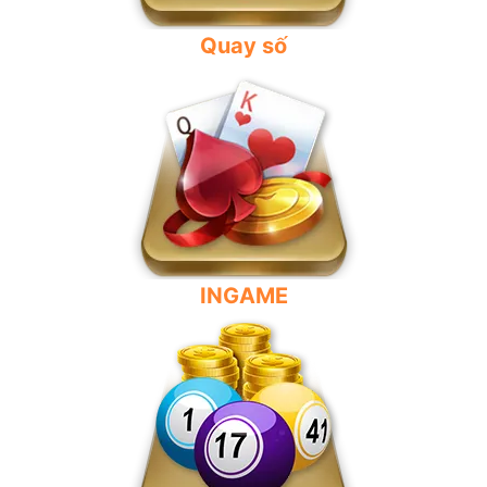
Quay số
INGAME