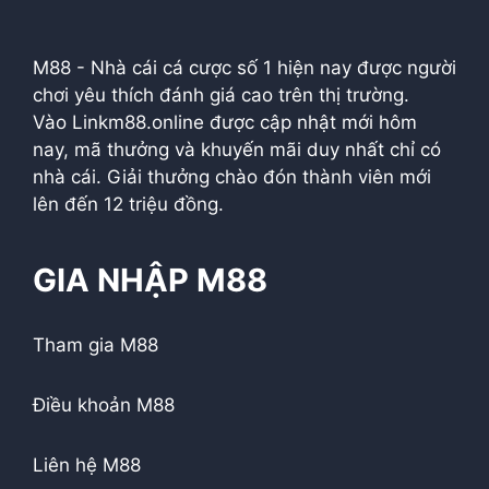
M88 - Nhà cái cá cược số 1 hiện nay được người
chơi yêu thích đánh giá cao trên thị trường.
Vào Linkm88.online được cập nhật mới hôm
nay, mã thưởng và khuyến mãi duy nhất chỉ có
nhà cái. Giải thưởng chào đón thành viên mới
lên đến 12 triệu đồng.
GIA NHẬP M88
Tham gia M88
Điều khoản M88
Liên hệ M88