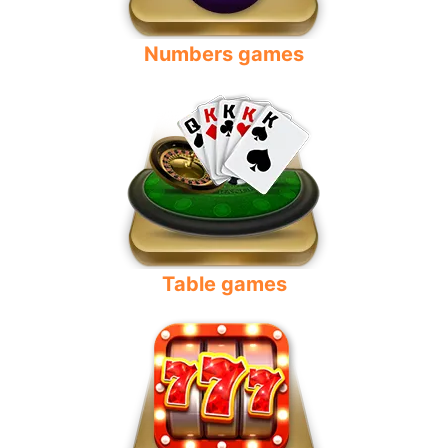
Numbers games
Table games