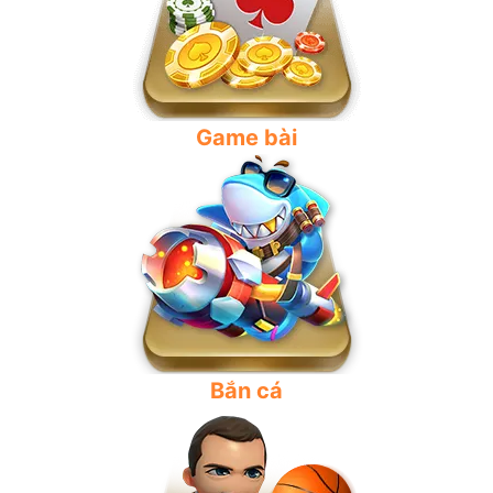
Game bài
Bắn cá