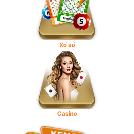
Xổ số
Casino