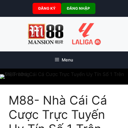
Chuyển
ĐĂNG KÝ
ĐĂNG NHẬP
đến
nội
dung
Menu
M88- Nhà Cái Cá
Cược Trực Tuyến