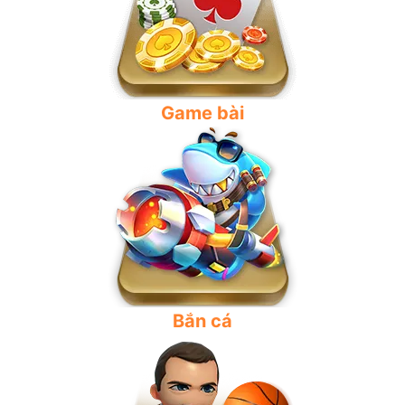
Game bài
Bắn cá