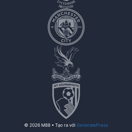
© 2026 M88
• Tạo ra với
GeneratePress