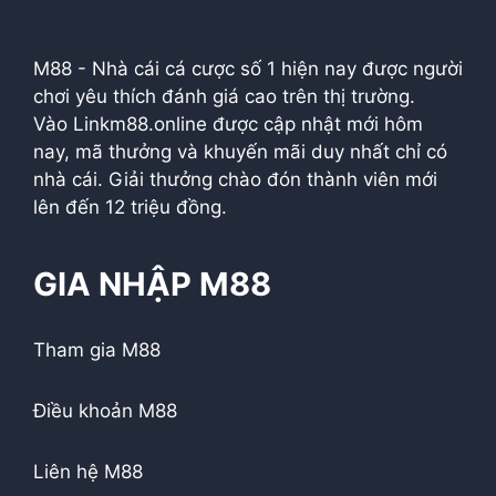
M88 - Nhà cái cá cược số 1 hiện nay được người
chơi yêu thích đánh giá cao trên thị trường.
Vào Linkm88.online được cập nhật mới hôm
nay, mã thưởng và khuyến mãi duy nhất chỉ có
nhà cái. Giải thưởng chào đón thành viên mới
lên đến 12 triệu đồng.
GIA NHẬP M88
Tham gia M88
Điều khoản M88
Liên hệ M88