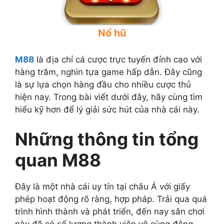
Nổ hũ
M88
là địa chỉ cá cược trực tuyến đỉnh cao với
hàng trăm, nghìn tựa game hấp dẫn. Đây cũng
là sự lựa chọn hàng đầu cho nhiều cược thủ
hiện nay. Trong bài viết dưới đây, hãy cùng tìm
hiểu kỹ hơn để lý giải sức hút của nhà cái này.
Những thông tin tổng
quan M88
Đây là một nhà cái uy tín tại châu Á với giấy
phép hoạt động rõ ràng, hợp pháp. Trải qua quá
trình hình thành và phát triển, đến nay sân chơi