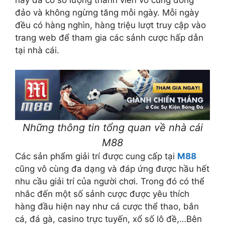
này đã có số lượng thành viên vô cùng đông
đảo và không ngừng tăng mỗi ngày. Mỗi ngày
đều có hàng nghìn, hàng triệu lượt truy cập vào
trang web để tham gia các sảnh cược hấp dẫn
tại nhà cái.
Những thông tin tổng quan về nhà cái
M88
Các sản phẩm giải trí được cung cấp tại
M88
cũng vô cùng đa dạng và đáp ứng được hầu hết
nhu cầu giải trí của người chơi. Trong đó có thể
nhắc đến một số sảnh cược được yêu thích
hàng đầu hiện nay như cá cược thể thao, bắn
cá, đá gà, casino trực tuyến, xổ số lô đề,…Bên