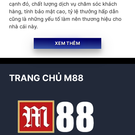
cạnh đó, chất lượng dịch vụ chăm sóc khách
hàng, tính bảo mật cao, tỷ lệ thưởng hấp dẫn
cũng là những yếu tố làm nên thương hiệu cho
nhà cái này.
XEM THÊM
TRANG CHỦ M88