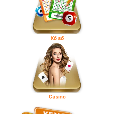
Xổ số
Casino