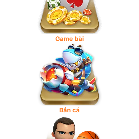
Game bài
Bắn cá