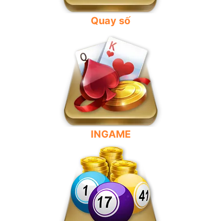
Quay số
INGAME