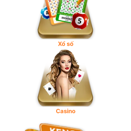
Xổ số
Casino