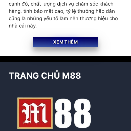
cạnh đó, chất lượng dịch vụ chăm sóc khách
hàng, tính bảo mật cao, tỷ lệ thưởng hấp dẫn
cũng là những yếu tố làm nên thương hiệu cho
nhà cái này.
XEM THÊM
TRANG CHỦ M88