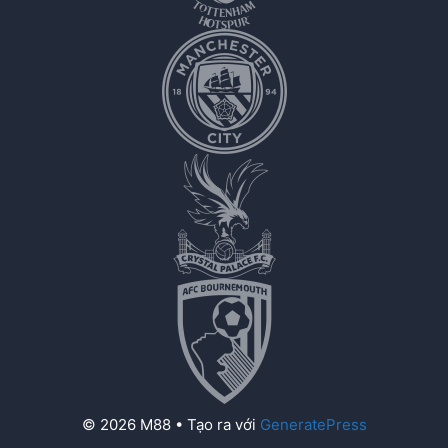
© 2026 M88
• Tạo ra với
GeneratePress