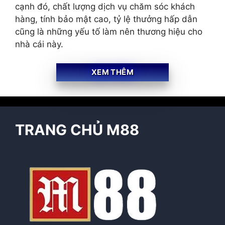
cạnh đó, chất lượng dịch vụ chăm sóc khách
hàng, tính bảo mật cao, tỷ lệ thưởng hấp dẫn
cũng là những yếu tố làm nên thương hiệu cho
nhà cái này.
XEM THÊM
TRANG CHỦ M88