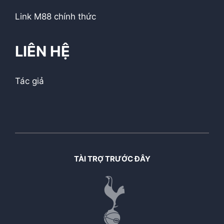
Link M88 chính thức
LIÊN HỆ
Tác giả
TÀI TRỢ TRƯỚC ĐÂY