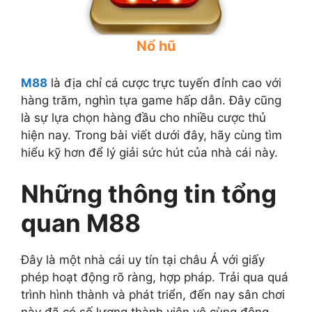
Nổ hũ
M88
là địa chỉ cá cược trực tuyến đỉnh cao với
hàng trăm, nghìn tựa game hấp dẫn. Đây cũng
là sự lựa chọn hàng đầu cho nhiều cược thủ
hiện nay. Trong bài viết dưới đây, hãy cùng tìm
hiểu kỹ hơn để lý giải sức hút của nhà cái này.
Những thông tin tổng
quan M88
Đây là một nhà cái uy tín tại châu Á với giấy
phép hoạt động rõ ràng, hợp pháp. Trải qua quá
trình hình thành và phát triển, đến nay sân chơi