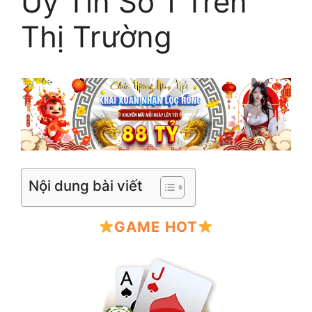
Uy Tín Số 1 Trên
Thị Trường
Nội dung bài viết
GAME HOT