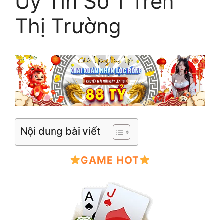
Uy Tín Số 1 Trên
Thị Trường
Nội dung bài viết
GAME HOT