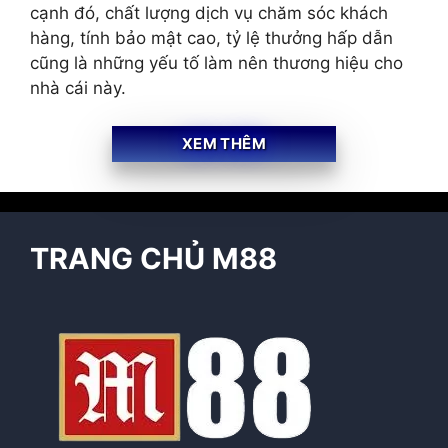
cạnh đó, chất lượng dịch vụ chăm sóc khách
hàng, tính bảo mật cao, tỷ lệ thưởng hấp dẫn
cũng là những yếu tố làm nên thương hiệu cho
nhà cái này.
XEM THÊM
TRANG CHỦ M88