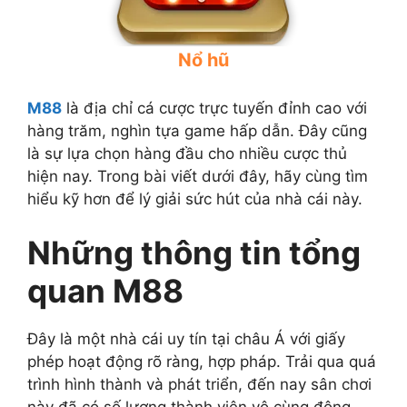
Nổ hũ
M88
là địa chỉ cá cược trực tuyến đỉnh cao với
hàng trăm, nghìn tựa game hấp dẫn. Đây cũng
là sự lựa chọn hàng đầu cho nhiều cược thủ
hiện nay. Trong bài viết dưới đây, hãy cùng tìm
hiểu kỹ hơn để lý giải sức hút của nhà cái này.
Những thông tin tổng
quan M88
Đây là một nhà cái uy tín tại châu Á với giấy
phép hoạt động rõ ràng, hợp pháp. Trải qua quá
trình hình thành và phát triển, đến nay sân chơi