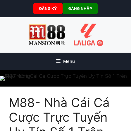
Chuyển
ĐĂNG KÝ
ĐĂNG NHẬP
đến
nội
dung
Menu
M88- Nhà Cái Cá
Cược Trực Tuyến