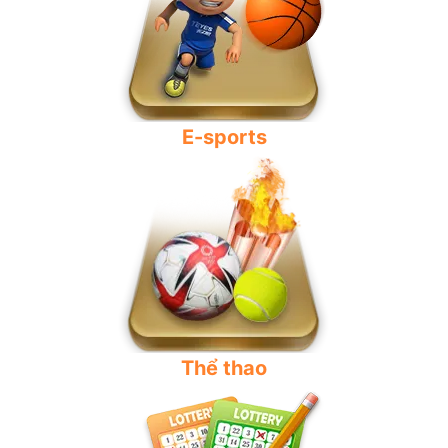
E-sports
Thể thao