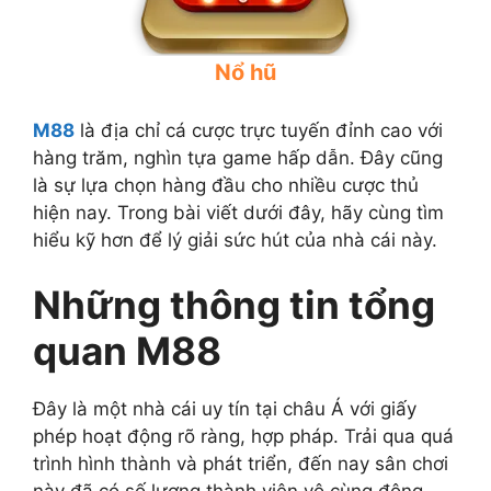
Nổ hũ
M88
là địa chỉ cá cược trực tuyến đỉnh cao với
hàng trăm, nghìn tựa game hấp dẫn. Đây cũng
là sự lựa chọn hàng đầu cho nhiều cược thủ
hiện nay. Trong bài viết dưới đây, hãy cùng tìm
hiểu kỹ hơn để lý giải sức hút của nhà cái này.
Những thông tin tổng
quan M88
Đây là một nhà cái uy tín tại châu Á với giấy
phép hoạt động rõ ràng, hợp pháp. Trải qua quá
trình hình thành và phát triển, đến nay sân chơi