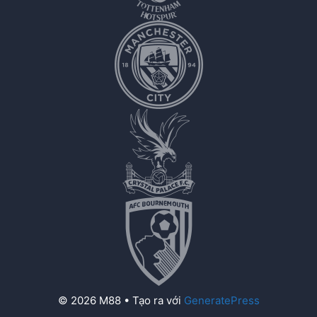
© 2026 M88
• Tạo ra với
GeneratePress