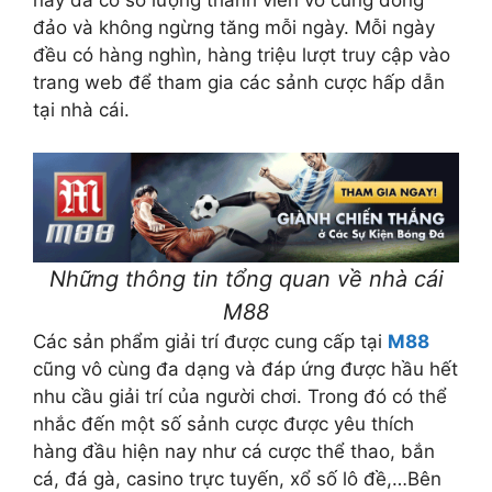
này đã có số lượng thành viên vô cùng đông
đảo và không ngừng tăng mỗi ngày. Mỗi ngày
đều có hàng nghìn, hàng triệu lượt truy cập vào
trang web để tham gia các sảnh cược hấp dẫn
tại nhà cái.
Những thông tin tổng quan về nhà cái
M88
Các sản phẩm giải trí được cung cấp tại
M88
cũng vô cùng đa dạng và đáp ứng được hầu hết
nhu cầu giải trí của người chơi. Trong đó có thể
nhắc đến một số sảnh cược được yêu thích
hàng đầu hiện nay như cá cược thể thao, bắn
cá, đá gà, casino trực tuyến, xổ số lô đề,…Bên