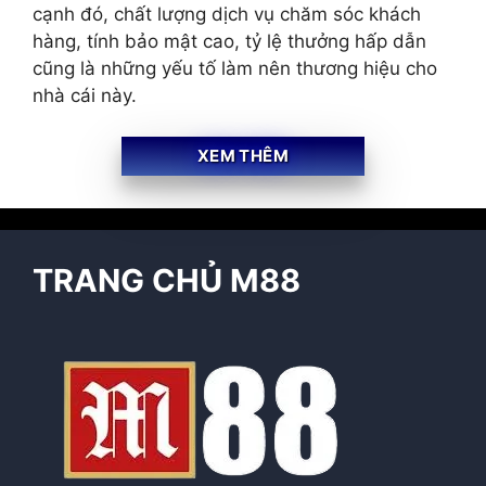
cạnh đó, chất lượng dịch vụ chăm sóc khách
hàng, tính bảo mật cao, tỷ lệ thưởng hấp dẫn
cũng là những yếu tố làm nên thương hiệu cho
nhà cái này.
XEM THÊM
TRANG CHỦ M88