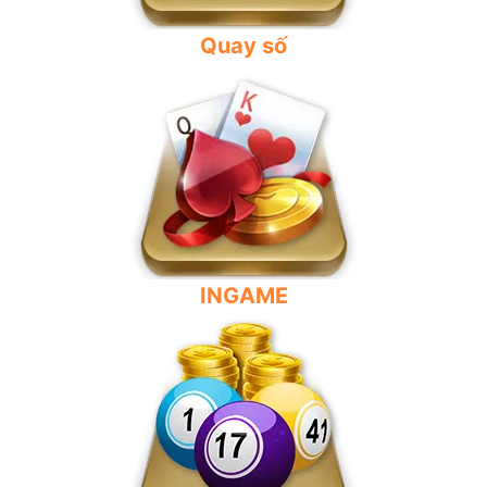
Quay số
INGAME