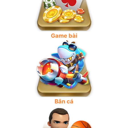
Game bài
Bắn cá