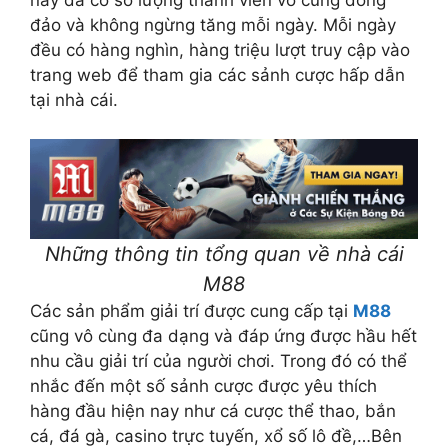
này đã có số lượng thành viên vô cùng đông
đảo và không ngừng tăng mỗi ngày. Mỗi ngày
đều có hàng nghìn, hàng triệu lượt truy cập vào
trang web để tham gia các sảnh cược hấp dẫn
tại nhà cái.
Những thông tin tổng quan về nhà cái
M88
Các sản phẩm giải trí được cung cấp tại
M88
cũng vô cùng đa dạng và đáp ứng được hầu hết
nhu cầu giải trí của người chơi. Trong đó có thể
nhắc đến một số sảnh cược được yêu thích
hàng đầu hiện nay như cá cược thể thao, bắn
cá, đá gà, casino trực tuyến, xổ số lô đề,…Bên