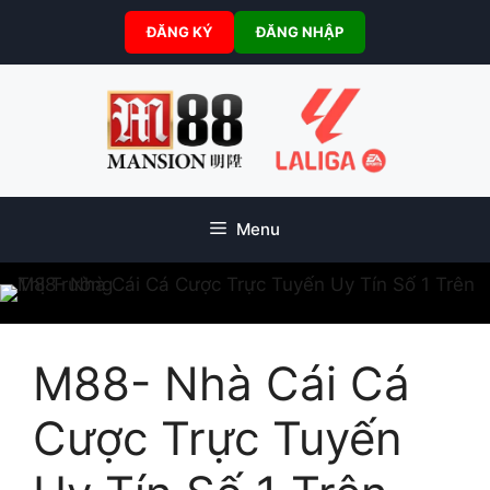
Chuyển
ĐĂNG KÝ
ĐĂNG NHẬP
đến
nội
dung
Menu
M88- Nhà Cái Cá
Cược Trực Tuyến