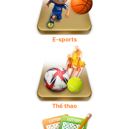
E-sports
Thể thao