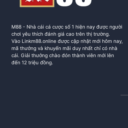
M88 - Nhà cái cá cược số 1 hiện nay được người
chơi yêu thích đánh giá cao trên thị trường.
Vào Linkm88.online được cập nhật mới hôm nay,
mã thưởng và khuyến mãi duy nhất chỉ có nhà
cái. Giải thưởng chào đón thành viên mới lên
đến 12 triệu đồng.