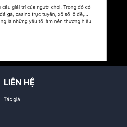
ầu giải trí của người chơi. Trong đó có
á gà, casino trực tuyến, xổ số lô đề,…
ũng là những yếu tố làm nên thương hiệu
LIÊN HỆ
Tác giả