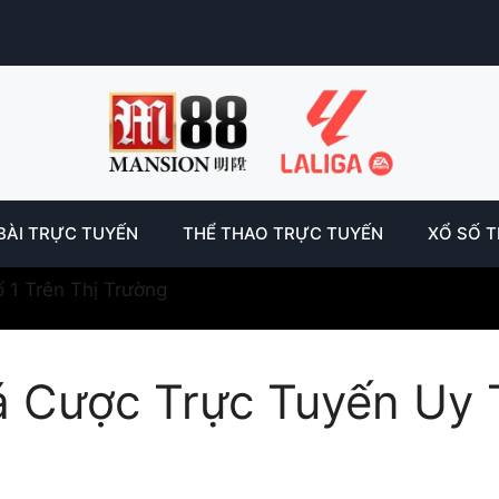
BÀI TRỰC TUYẾN
THỂ THAO TRỰC TUYẾN
XỔ SỐ 
 Cược Trực Tuyến Uy T