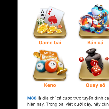
Game bài
Bắn cá
Keno
Quay số
M88
là địa chỉ cá cược trực tuyến đỉnh 
hiện nay. Trong bài viết dưới đây, hãy cùn