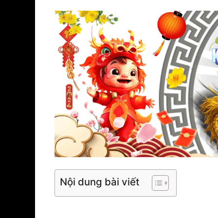
Nội dung bài viết