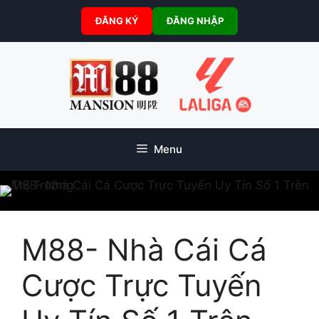
Chuyển
ĐĂNG KÝ
ĐĂNG NHẬP
đến
nội
dung
Menu
M88- Nhà Cái Cá
Cược Trực Tuyến