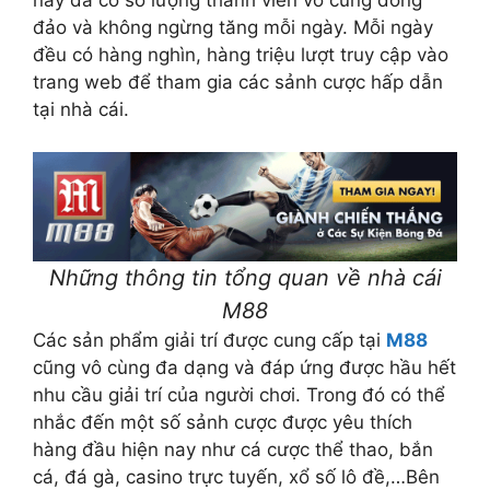
này đã có số lượng thành viên vô cùng đông
đảo và không ngừng tăng mỗi ngày. Mỗi ngày
đều có hàng nghìn, hàng triệu lượt truy cập vào
trang web để tham gia các sảnh cược hấp dẫn
tại nhà cái.
Những thông tin tổng quan về nhà cái
M88
Các sản phẩm giải trí được cung cấp tại
M88
cũng vô cùng đa dạng và đáp ứng được hầu hết
nhu cầu giải trí của người chơi. Trong đó có thể
nhắc đến một số sảnh cược được yêu thích
hàng đầu hiện nay như cá cược thể thao, bắn
cá, đá gà, casino trực tuyến, xổ số lô đề,…Bên