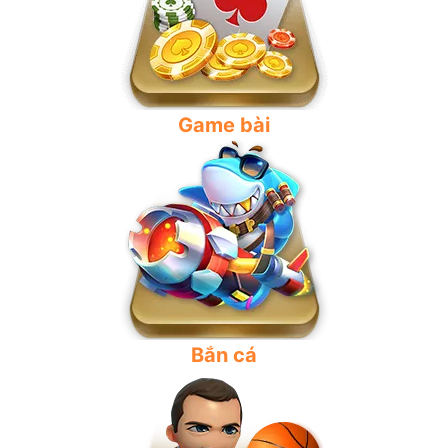
Game bài
Bắn cá