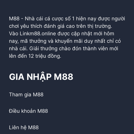
M88 - Nhà cái cá cược số 1 hiện nay được người
chơi yêu thích đánh giá cao trên thị trường.
Vào Linkm88.online được cập nhật mới hôm
nay, mã thưởng và khuyến mãi duy nhất chỉ có
nhà cái. Giải thưởng chào đón thành viên mới
lên đến 12 triệu đồng.
GIA NHẬP M88
Tham gia M88
Điều khoản M88
Liên hệ M88