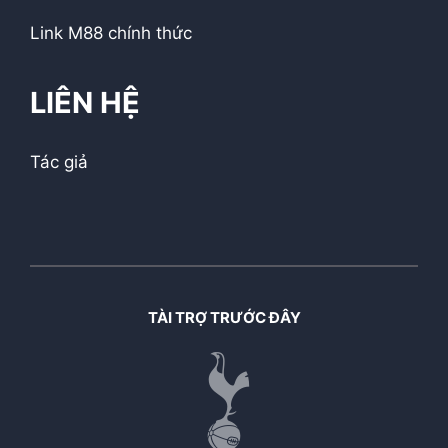
Link M88 chính thức
LIÊN HỆ
Tác giả
TÀI TRỢ TRƯỚC ĐÂY