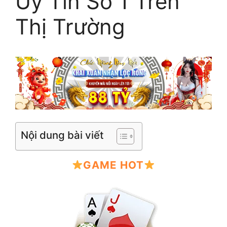
Uy Tín Số 1 Trên
Thị Trường
Nội dung bài viết
GAME HOT