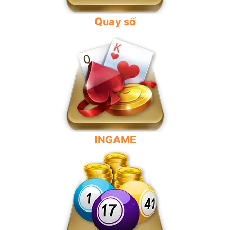
Quay số
INGAME