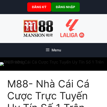
Chuyển
ĐĂNG KÝ
ĐĂNG NHẬP
đến
nội
dung
Menu
M88- Nhà Cái Cá
Cược Trực Tuyến