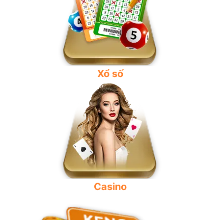
Xổ số
Casino