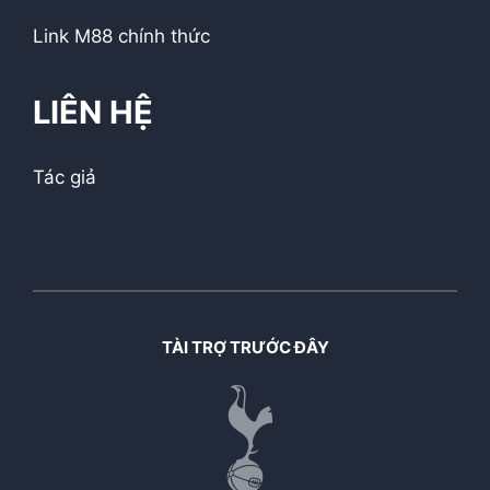
Link M88 chính thức
LIÊN HỆ
Tác giả
TÀI TRỢ TRƯỚC ĐÂY