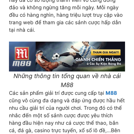
này đã có số lượng thành viên vô cùng đông
đảo và không ngừng tăng mỗi ngày. Mỗi ngày
đều có hàng nghìn, hàng triệu lượt truy cập vào
trang web để tham gia các sảnh cược hấp dẫn
tại nhà cái.
Những thông tin tổng quan về nhà cái
M88
Các sản phẩm giải trí được cung cấp tại
M88
cũng vô cùng đa dạng và đáp ứng được hầu hết
nhu cầu giải trí của người chơi. Trong đó có thể
nhắc đến một số sảnh cược được yêu thích
hàng đầu hiện nay như cá cược thể thao, bắn
cá, đá gà, casino trực tuyến, xổ số lô đề,…Bên