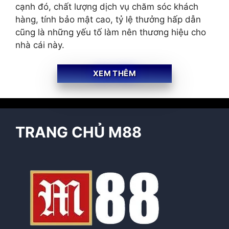
cạnh đó, chất lượng dịch vụ chăm sóc khách
hàng, tính bảo mật cao, tỷ lệ thưởng hấp dẫn
cũng là những yếu tố làm nên thương hiệu cho
nhà cái này.
XEM THÊM
TRANG CHỦ M88