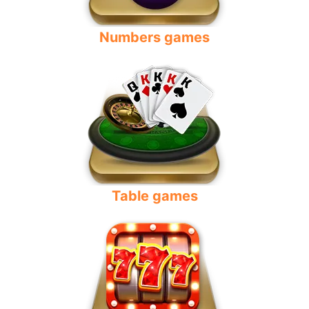
Numbers games
Table games