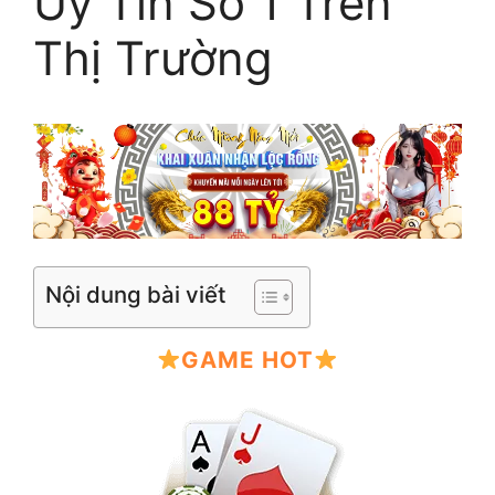
Uy Tín Số 1 Trên
Thị Trường
Nội dung bài viết
GAME HOT