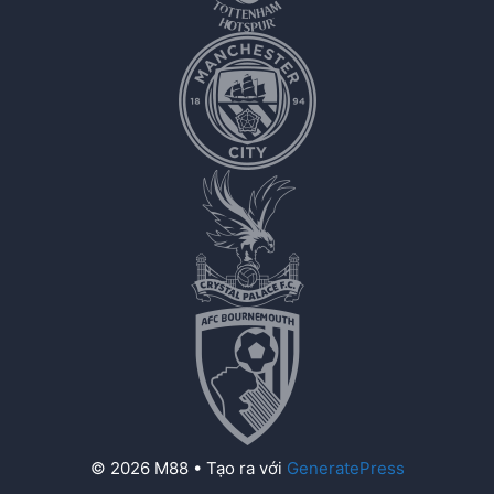
© 2026 M88
• Tạo ra với
GeneratePress