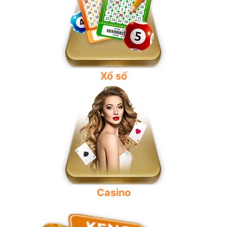
Xổ số
Casino