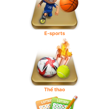
E-sports
Thể thao