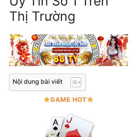
Uy Tín Số 1 Trên
Thị Trường
Nội dung bài viết
GAME HOT