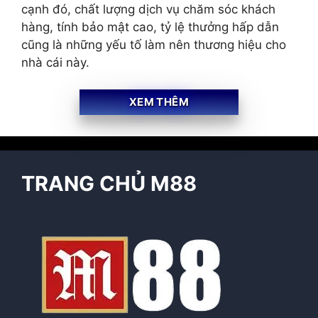
cạnh đó, chất lượng dịch vụ chăm sóc khách
hàng, tính bảo mật cao, tỷ lệ thưởng hấp dẫn
cũng là những yếu tố làm nên thương hiệu cho
nhà cái này.
XEM THÊM
TRANG CHỦ M88