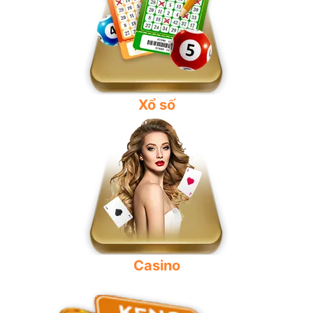
Xổ số
Casino