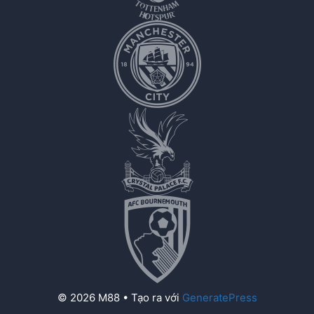
© 2026 M88
• Tạo ra với
GeneratePress