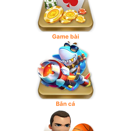
Game bài
Bắn cá