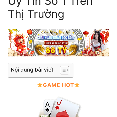
Uy Tín Số 1 Trên
Thị Trường
Nội dung bài viết
GAME HOT