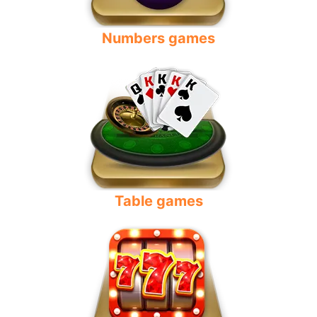
Numbers games
Table games