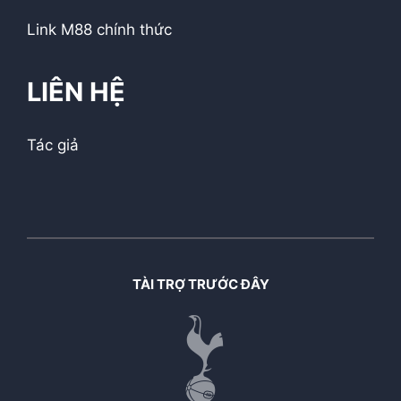
Link M88 chính thức
LIÊN HỆ
Tác giả
TÀI TRỢ TRƯỚC ĐÂY