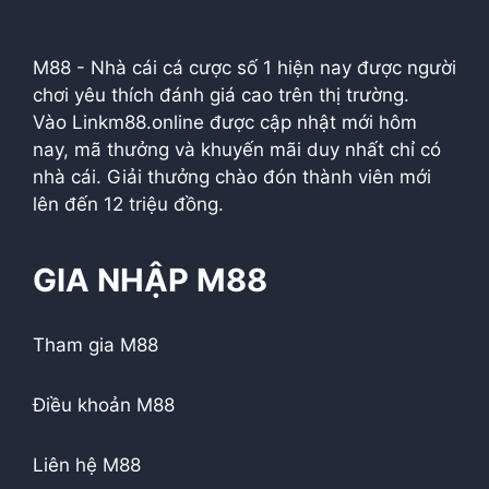
M88 - Nhà cái cá cược số 1 hiện nay được người
chơi yêu thích đánh giá cao trên thị trường.
Vào Linkm88.online được cập nhật mới hôm
nay, mã thưởng và khuyến mãi duy nhất chỉ có
nhà cái. Giải thưởng chào đón thành viên mới
lên đến 12 triệu đồng.
GIA NHẬP M88
Tham gia M88
Điều khoản M88
Liên hệ M88