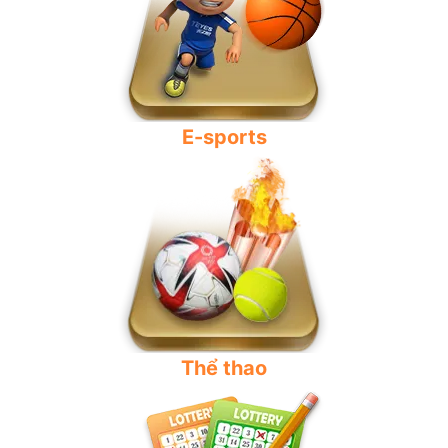
E-sports
Thể thao