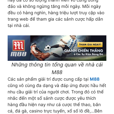
này đã có số lượng thành viên vô cùng đông
đảo và không ngừng tăng mỗi ngày. Mỗi ngày
đều có hàng nghìn, hàng triệu lượt truy cập vào
trang web để tham gia các sảnh cược hấp dẫn
tại nhà cái.
Những thông tin tổng quan về nhà cái
M88
Các sản phẩm giải trí được cung cấp tại
M88
cũng vô cùng đa dạng và đáp ứng được hầu hết
nhu cầu giải trí của người chơi. Trong đó có thể
nhắc đến một số sảnh cược được yêu thích
hàng đầu hiện nay như cá cược thể thao, bắn
cá, đá gà, casino trực tuyến, xổ số lô đề,…Bên