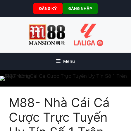
Chuyển
ĐĂNG KÝ
ĐĂNG NHẬP
đến
nội
dung
Menu
M88- Nhà Cái Cá
Cược Trực Tuyến