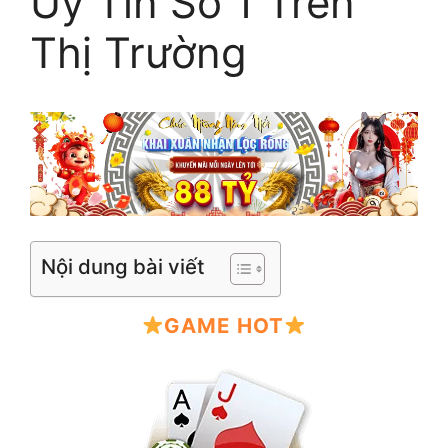
Uy Tín Số 1 Trên
Thị Trường
Nội dung bài viết
GAME HOT