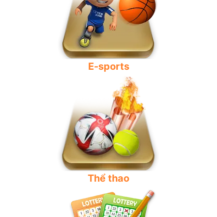
E-sports
Thể thao