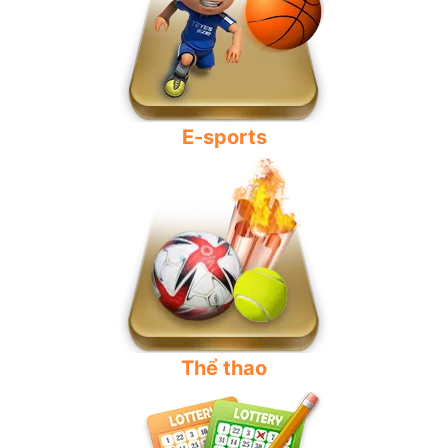
E-sports
Thể thao