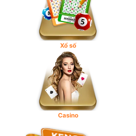
Xổ số
Casino