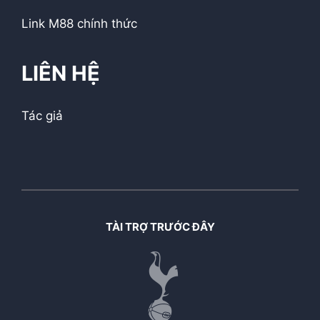
Link M88 chính thức
LIÊN HỆ
Tác giả
TÀI TRỢ TRƯỚC ĐÂY