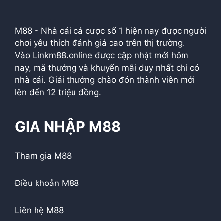
M88 - Nhà cái cá cược số 1 hiện nay được người
chơi yêu thích đánh giá cao trên thị trường.
Vào Linkm88.online được cập nhật mới hôm
nay, mã thưởng và khuyến mãi duy nhất chỉ có
nhà cái. Giải thưởng chào đón thành viên mới
lên đến 12 triệu đồng.
GIA NHẬP M88
Tham gia M88
Điều khoản M88
Liên hệ M88