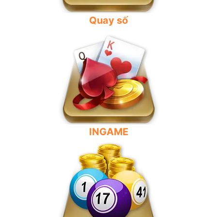
Quay số
INGAME