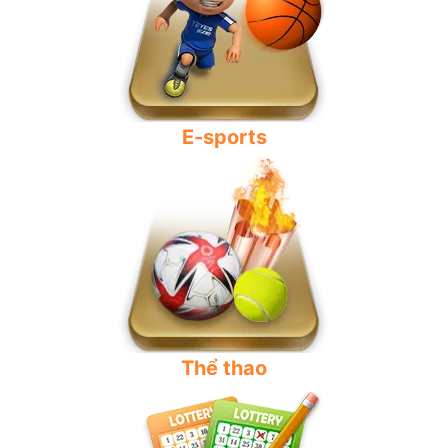
E-sports
Thể thao