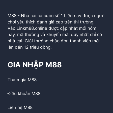
M88 - Nhà cái cá cược số 1 hiện nay được người
chơi yêu thích đánh giá cao trên thị trường.
Vào Linkm88.online được cập nhật mới hôm
nay, mã thưởng và khuyến mãi duy nhất chỉ có
nhà cái. Giải thưởng chào đón thành viên mới
lên đến 12 triệu đồng.
GIA NHẬP M88
Tham gia M88
Điều khoản M88
Liên hệ M88