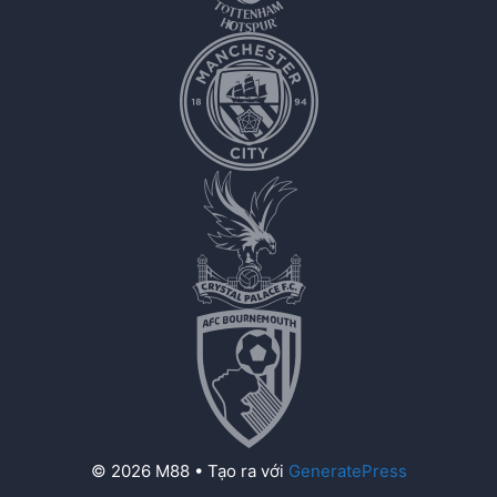
© 2026 M88
• Tạo ra với
GeneratePress