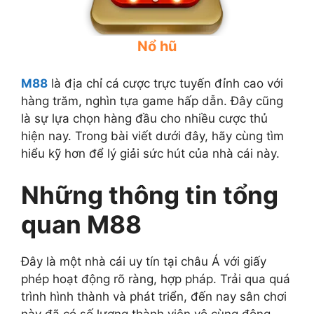
Nổ hũ
M88
là địa chỉ cá cược trực tuyến đỉnh cao với
hàng trăm, nghìn tựa game hấp dẫn. Đây cũng
là sự lựa chọn hàng đầu cho nhiều cược thủ
hiện nay. Trong bài viết dưới đây, hãy cùng tìm
hiểu kỹ hơn để lý giải sức hút của nhà cái này.
Những thông tin tổng
quan M88
Đây là một nhà cái uy tín tại châu Á với giấy
phép hoạt động rõ ràng, hợp pháp. Trải qua quá
trình hình thành và phát triển, đến nay sân chơi