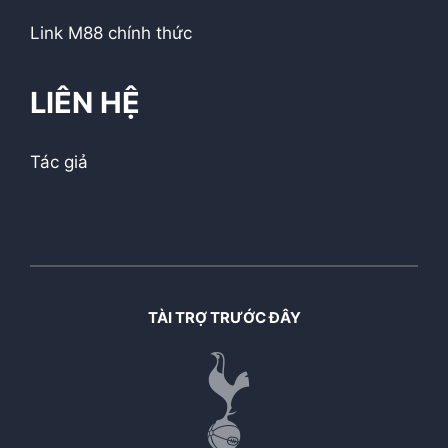
Link M88 chính thức
LIÊN HỆ
Tác giả
TÀI TRỢ TRƯỚC ĐÂY