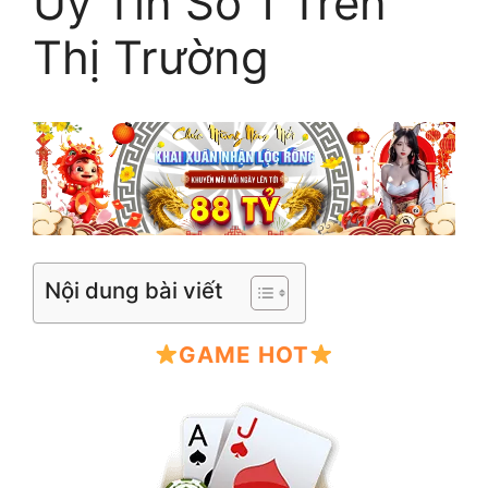
Uy Tín Số 1 Trên
Thị Trường
Nội dung bài viết
GAME HOT