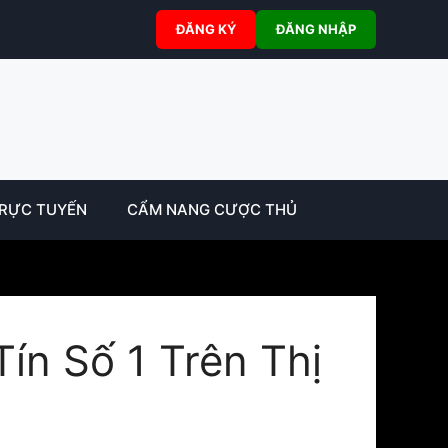
ĐĂNG KÝ
ĐĂNG NHẬP
TRỰC TUYẾN
CẨM NANG CƯỢC THỦ
ín Số 1 Trên Thị