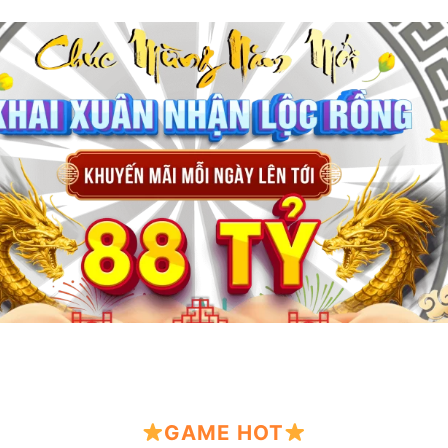
GAME HOT