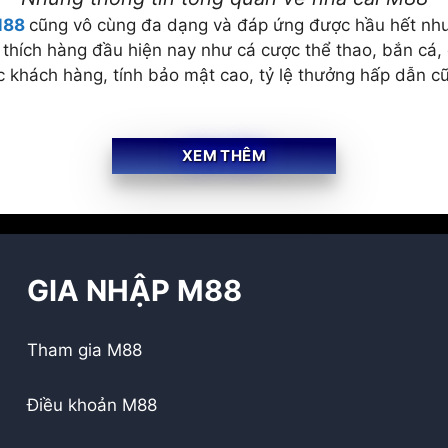
M88
cũng vô cùng đa dạng và đáp ứng được hầu hết nhu c
hích hàng đầu hiện nay như cá cược thể thao, bắn cá, đ
 khách hàng, tính bảo mật cao, tỷ lệ thưởng hấp dẫn c
XEM THÊM
GIA NHẬP M88
Tham gia M88
Điều khoản M88