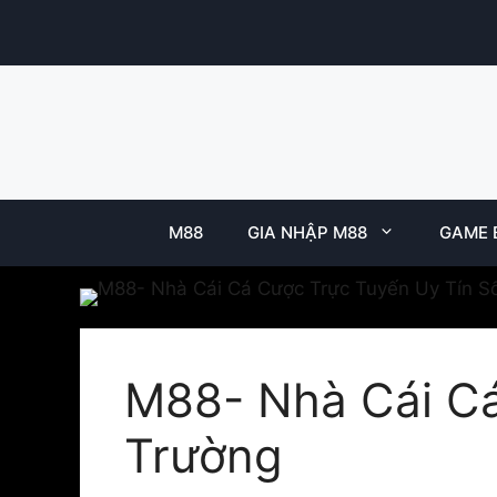
Chuyển
đến
nội
dung
M88
GIA NHẬP M88
GAME 
M88- Nhà Cái Cá
Trường