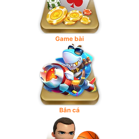
Game bài
Bắn cá