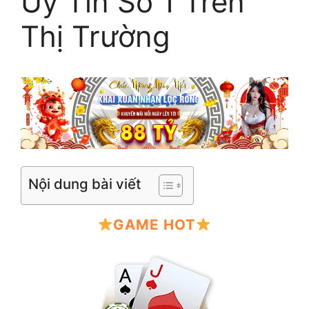
Uy Tín Số 1 Trên
Thị Trường
Nội dung bài viết
GAME HOT