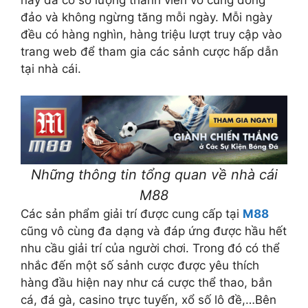
này đã có số lượng thành viên vô cùng đông
đảo và không ngừng tăng mỗi ngày. Mỗi ngày
đều có hàng nghìn, hàng triệu lượt truy cập vào
trang web để tham gia các sảnh cược hấp dẫn
tại nhà cái.
Những thông tin tổng quan về nhà cái
M88
Các sản phẩm giải trí được cung cấp tại
M88
cũng vô cùng đa dạng và đáp ứng được hầu hết
nhu cầu giải trí của người chơi. Trong đó có thể
nhắc đến một số sảnh cược được yêu thích
hàng đầu hiện nay như cá cược thể thao, bắn
cá, đá gà, casino trực tuyến, xổ số lô đề,…Bên