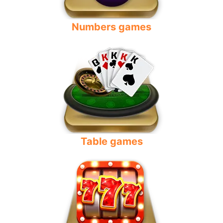
Numbers games
Table games