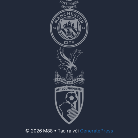
© 2026 M88
• Tạo ra với
GeneratePress