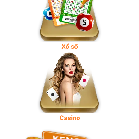
Xổ số
Casino