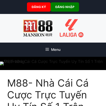
Chuyển
ĐĂNG KÝ
ĐĂNG NHẬP
đến
nội
dung
Menu
M88- Nhà Cái Cá
Cược Trực Tuyến