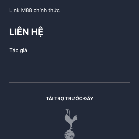
Link M88 chính thức
LIÊN HỆ
Tác giả
TÀI TRỢ TRƯỚC ĐÂY