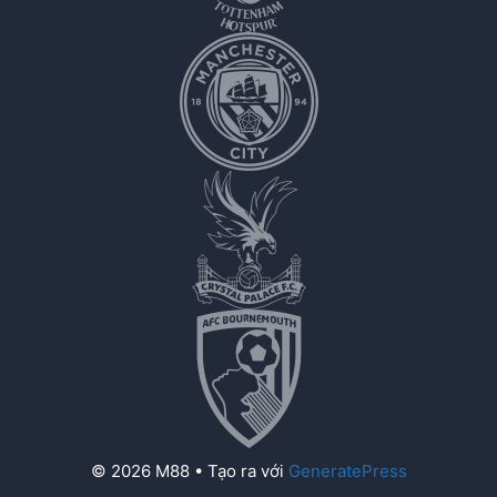
© 2026 M88
• Tạo ra với
GeneratePress