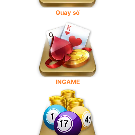
Quay số
INGAME