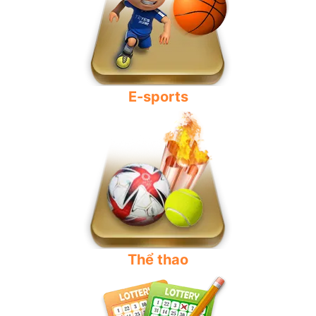
E-sports
Thể thao