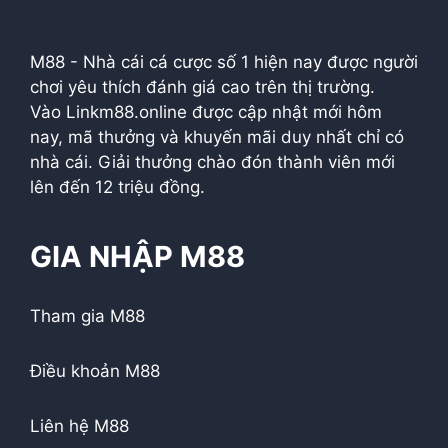
M88 - Nhà cái cá cược số 1 hiện nay được người
chơi yêu thích đánh giá cao trên thị trường.
Vào Linkm88.online được cập nhật mới hôm
nay, mã thưởng và khuyến mãi duy nhất chỉ có
nhà cái. Giải thưởng chào đón thành viên mới
lên đến 12 triệu đồng.
GIA NHẬP M88
Tham gia M88
Điều khoản M88
Liên hệ M88