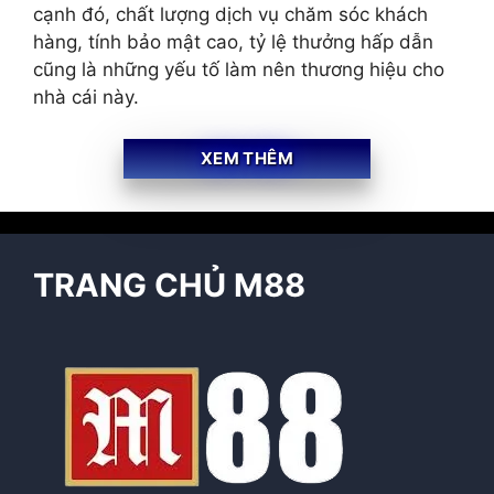
cạnh đó, chất lượng dịch vụ chăm sóc khách
hàng, tính bảo mật cao, tỷ lệ thưởng hấp dẫn
cũng là những yếu tố làm nên thương hiệu cho
nhà cái này.
XEM THÊM
TRANG CHỦ M88