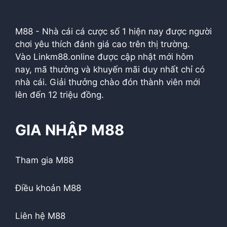
M88 - Nhà cái cá cược số 1 hiện nay được người
chơi yêu thích đánh giá cao trên thị trường.
Vào Linkm88.online được cập nhật mới hôm
nay, mã thưởng và khuyến mãi duy nhất chỉ có
nhà cái. Giải thưởng chào đón thành viên mới
lên đến 12 triệu đồng.
GIA NHẬP M88
Tham gia M88
Điều khoản M88
Liên hệ M88