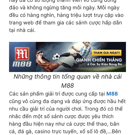
này đã có số lượng thành viên vô cùng đông
đảo và không ngừng tăng mỗi ngày. Mỗi ngày
đều có hàng nghìn, hàng triệu lượt truy cập vào
trang web để tham gia các sảnh cược hấp dẫn
tại nhà cái.
Những thông tin tổng quan về nhà cái
M88
Các sản phẩm giải trí được cung cấp tại
M88
cũng vô cùng đa dạng và đáp ứng được hầu hết
nhu cầu giải trí của người chơi. Trong đó có thể
nhắc đến một số sảnh cược được yêu thích
hàng đầu hiện nay như cá cược thể thao, bắn
cá, đá gà, casino trực tuyến, xổ số lô đề,…Bên