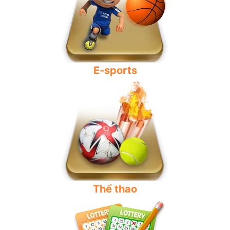
E-sports
Thể thao