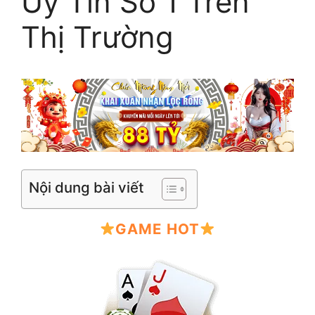
Uy Tín Số 1 Trên
Thị Trường
Nội dung bài viết
GAME HOT