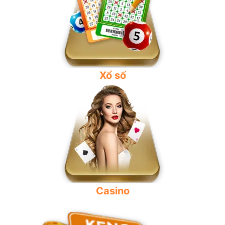
Xổ số
Casino