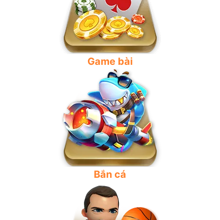
Game bài
Bắn cá