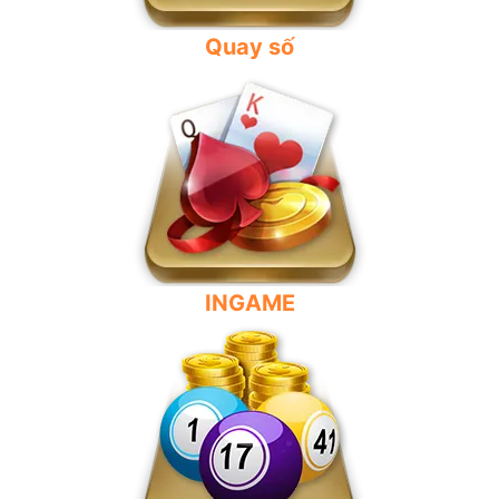
Quay số
INGAME