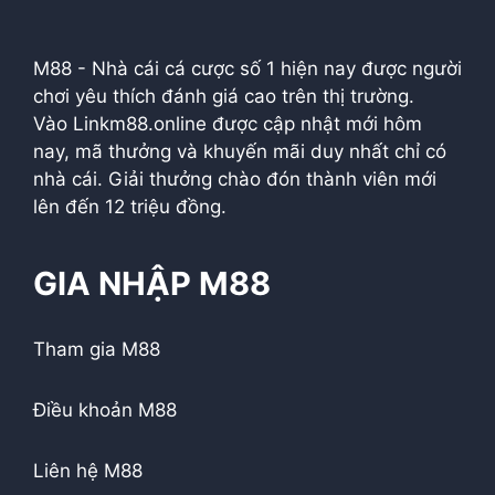
M88 - Nhà cái cá cược số 1 hiện nay được người
chơi yêu thích đánh giá cao trên thị trường.
Vào Linkm88.online được cập nhật mới hôm
nay, mã thưởng và khuyến mãi duy nhất chỉ có
nhà cái. Giải thưởng chào đón thành viên mới
lên đến 12 triệu đồng.
GIA NHẬP M88
Tham gia M88
Điều khoản M88
Liên hệ M88