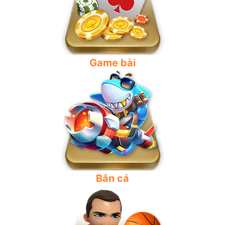
Game bài
Bắn cá