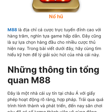
Nổ hũ
M88
là địa chỉ cá cược trực tuyến đỉnh cao với
hàng trăm, nghìn tựa game hấp dẫn. Đây cũng
là sự lựa chọn hàng đầu cho nhiều cược thủ
hiện nay. Trong bài viết dưới đây, hãy cùng tìm
hiểu kỹ hơn để lý giải sức hút của nhà cái này.
Những thông tin tổng
quan M88
Đây là một nhà cái uy tín tại châu Á với giấy
phép hoạt động rõ ràng, hợp pháp. Trải qua quá
trình hình thành và phát triển, đến nay sân chơi