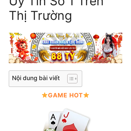
Uy Tín Số 1 Trên
Thị Trường
Nội dung bài viết
GAME HOT