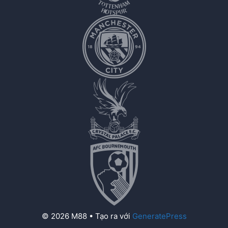
© 2026 M88
• Tạo ra với
GeneratePress