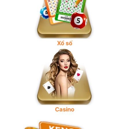
Xổ số
Casino