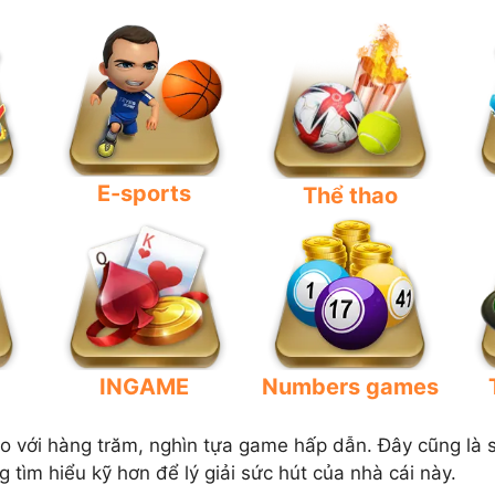
E-sports
Thể thao
INGAME
Numbers games
cao với hàng trăm, nghìn tựa game hấp dẫn. Đây cũng là
g tìm hiểu kỹ hơn để lý giải sức hút của nhà cái này.