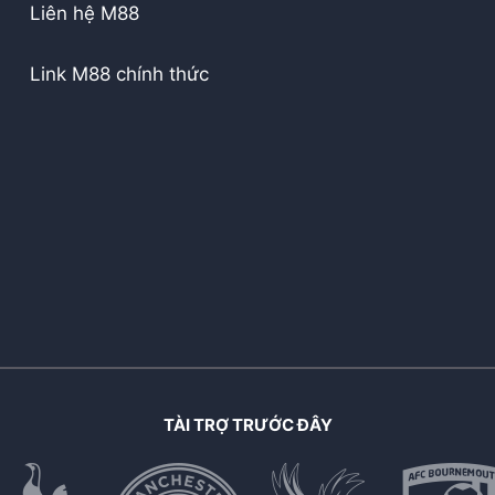
Liên hệ M88
Link M88 chính thức
TÀI TRỢ TRƯỚC ĐÂY