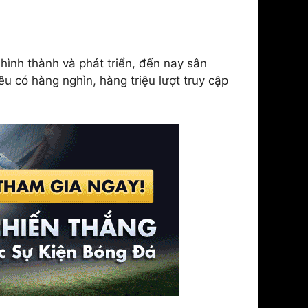
 hình thành và phát triển, đến nay sân
 có hàng nghìn, hàng triệu lượt truy cập