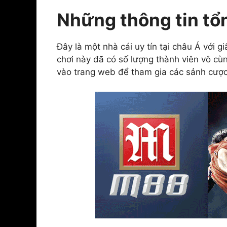
Những thông tin t
Đây là một nhà cái uy tín tại châu Á với g
chơi này đã có số lượng thành viên vô cù
vào trang web để tham gia các sảnh cược 