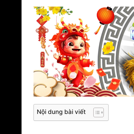
Nội dung bài viết