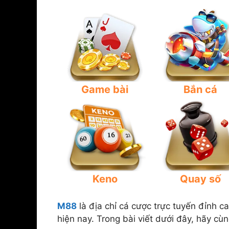
Game bài
Bắn cá
Keno
Quay số
M88
là địa chỉ cá cược trực tuyến đỉnh 
hiện nay. Trong bài viết dưới đây, hãy cùn