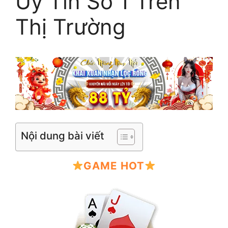
Uy Tín Số 1 Trên
Thị Trường
Nội dung bài viết
GAME HOT