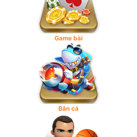
Game bài
Bắn cá