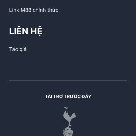
Link M88 chính thức
LIÊN HỆ
Tác giả
TÀI TRỢ TRƯỚC ĐÂY