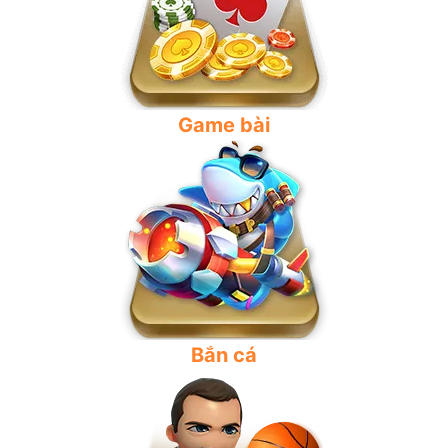
Game bài
Bắn cá