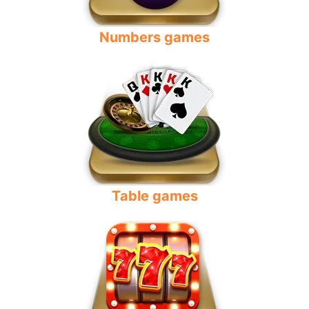
Numbers games
Table games