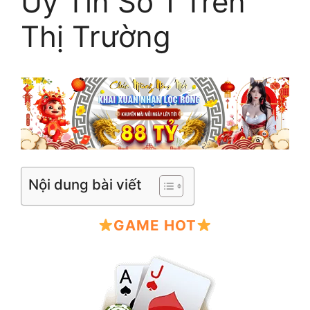
Uy Tín Số 1 Trên
Thị Trường
Nội dung bài viết
GAME HOT