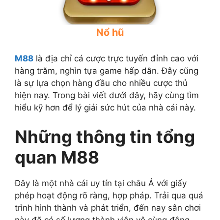
Nổ hũ
M88
là địa chỉ cá cược trực tuyến đỉnh cao với
hàng trăm, nghìn tựa game hấp dẫn. Đây cũng
là sự lựa chọn hàng đầu cho nhiều cược thủ
hiện nay. Trong bài viết dưới đây, hãy cùng tìm
hiểu kỹ hơn để lý giải sức hút của nhà cái này.
Những thông tin tổng
quan M88
Đây là một nhà cái uy tín tại châu Á với giấy
phép hoạt động rõ ràng, hợp pháp. Trải qua quá
trình hình thành và phát triển, đến nay sân chơi