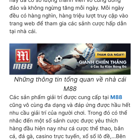
này đã có số lượng thành viên vô cùng đông
đảo và không ngừng tăng mỗi ngày. Mỗi ngày
đều có hàng nghìn, hàng triệu lượt truy cập vào
trang web để tham gia các sảnh cược hấp dẫn
tại nhà cái.
Những thông tin tổng quan về nhà cái
M88
Các sản phẩm giải trí được cung cấp tại
M88
cũng vô cùng đa dạng và đáp ứng được hầu hết
nhu cầu giải trí của người chơi. Trong đó có thể
nhắc đến một số sảnh cược được yêu thích
hàng đầu hiện nay như cá cược thể thao, bắn
cá, đá gà, casino trực tuyến, xổ số lô đề,…Bên