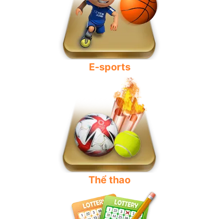
E-sports
Thể thao