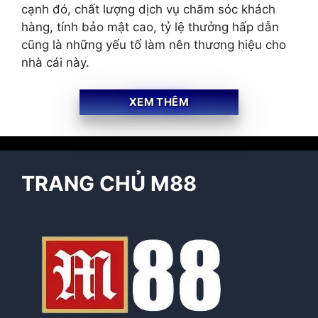
cạnh đó, chất lượng dịch vụ chăm sóc khách
hàng, tính bảo mật cao, tỷ lệ thưởng hấp dẫn
cũng là những yếu tố làm nên thương hiệu cho
nhà cái này.
XEM THÊM
TRANG CHỦ M88