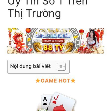
Uy Tín Số 1 Trên
Thị Trường
Nội dung bài viết
GAME HOT