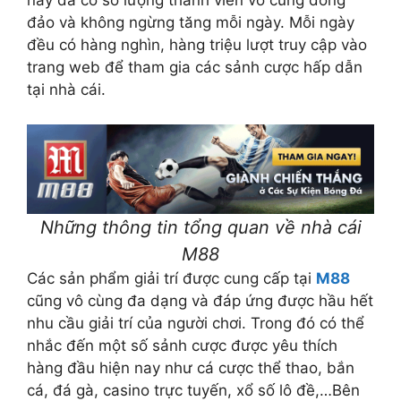
này đã có số lượng thành viên vô cùng đông
đảo và không ngừng tăng mỗi ngày. Mỗi ngày
đều có hàng nghìn, hàng triệu lượt truy cập vào
trang web để tham gia các sảnh cược hấp dẫn
tại nhà cái.
Những thông tin tổng quan về nhà cái
M88
Các sản phẩm giải trí được cung cấp tại
M88
cũng vô cùng đa dạng và đáp ứng được hầu hết
nhu cầu giải trí của người chơi. Trong đó có thể
nhắc đến một số sảnh cược được yêu thích
hàng đầu hiện nay như cá cược thể thao, bắn
cá, đá gà, casino trực tuyến, xổ số lô đề,…Bên