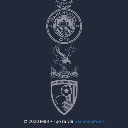
© 2026 M88
• Tạo ra với
GeneratePress