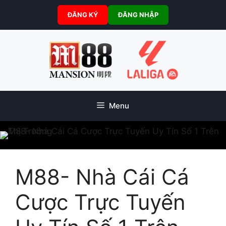
Chuyển
ĐĂNG KÝ
ĐĂNG NHẬP
đến
nội
dung
Menu
M88- Nhà Cái Cá
Cược Trực Tuyến