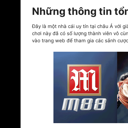
Những thông tin t
Đây là một nhà cái uy tín tại châu Á với g
chơi này đã có số lượng thành viên vô cù
vào trang web để tham gia các sảnh cược 