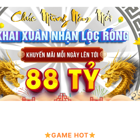
GAME HOT