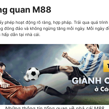
ổng quan M88
iấy phép hoạt động rõ ràng, hợp pháp. Trải qua quá trình
ng đông đảo và không ngừng tăng mỗi ngày. Mỗi ngày đều
hấp dẫn tại nhà cái.
Những thông tin tổng quan về nhà cái M88