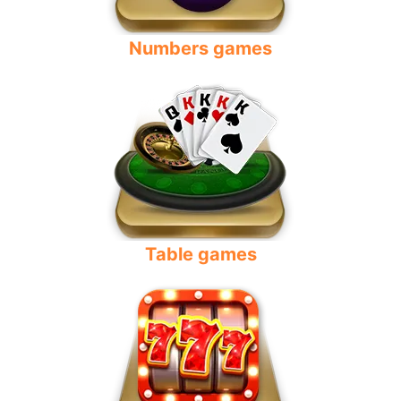
Numbers games
Table games