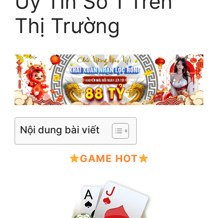
Uy Tín Số 1 Trên
Thị Trường
Nội dung bài viết
GAME HOT