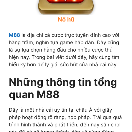
Nổ hũ
M88
là địa chỉ cá cược trực tuyến đỉnh cao với
hàng trăm, nghìn tựa game hấp dẫn. Đây cũng
là sự lựa chọn hàng đầu cho nhiều cược thủ
hiện nay. Trong bài viết dưới đây, hãy cùng tìm
hiểu kỹ hơn để lý giải sức hút của nhà cái này.
Những thông tin tổng
quan M88
Đây là một nhà cái uy tín tại châu Á với giấy
phép hoạt động rõ ràng, hợp pháp. Trải qua quá
trình hình thành và phát triển, đến nay sân chơi