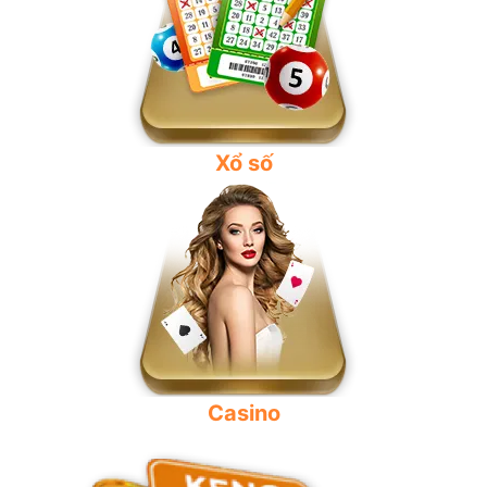
Xổ số
Casino