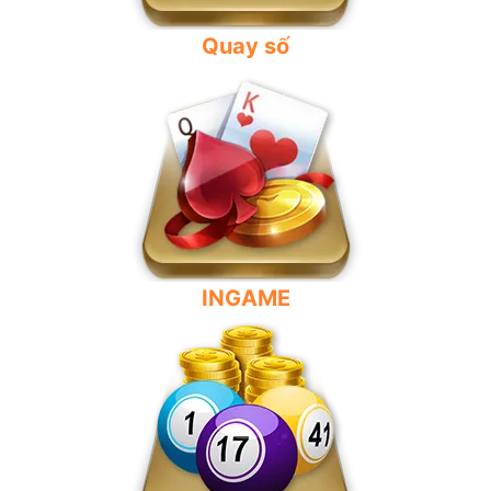
Quay số
INGAME