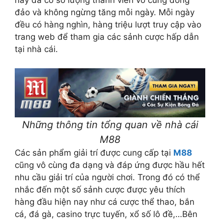
này đã có số lượng thành viên vô cùng đông
đảo và không ngừng tăng mỗi ngày. Mỗi ngày
đều có hàng nghìn, hàng triệu lượt truy cập vào
trang web để tham gia các sảnh cược hấp dẫn
tại nhà cái.
Những thông tin tổng quan về nhà cái
M88
Các sản phẩm giải trí được cung cấp tại
M88
cũng vô cùng đa dạng và đáp ứng được hầu hết
nhu cầu giải trí của người chơi. Trong đó có thể
nhắc đến một số sảnh cược được yêu thích
hàng đầu hiện nay như cá cược thể thao, bắn
cá, đá gà, casino trực tuyến, xổ số lô đề,…Bên