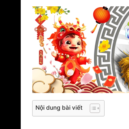
Nội dung bài viết