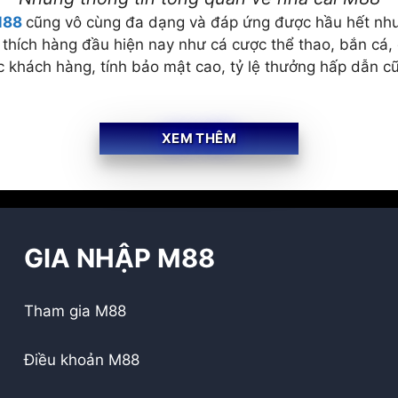
M88
cũng vô cùng đa dạng và đáp ứng được hầu hết nhu c
hích hàng đầu hiện nay như cá cược thể thao, bắn cá, đ
 khách hàng, tính bảo mật cao, tỷ lệ thưởng hấp dẫn c
XEM THÊM
GIA NHẬP M88
Tham gia M88
Điều khoản M88