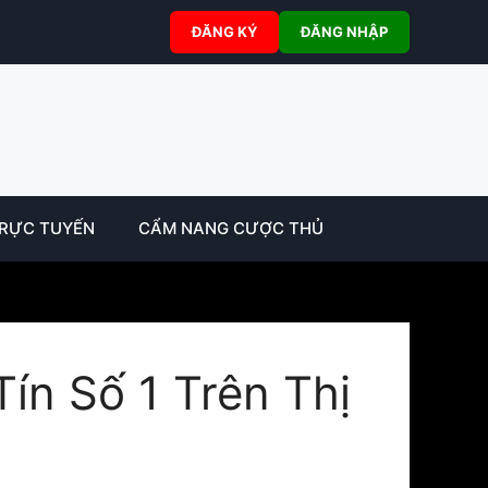
ĐĂNG KÝ
ĐĂNG NHẬP
TRỰC TUYẾN
CẨM NANG CƯỢC THỦ
ín Số 1 Trên Thị