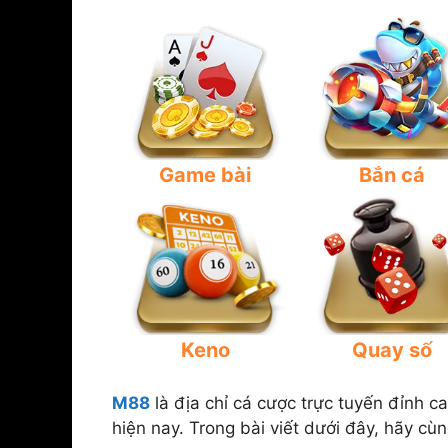
Game bài
Bắn cá
Keno
Quay số
M88
là địa chỉ cá cược trực tuyến đỉnh 
hiện nay. Trong bài viết dưới đây, hãy cùn