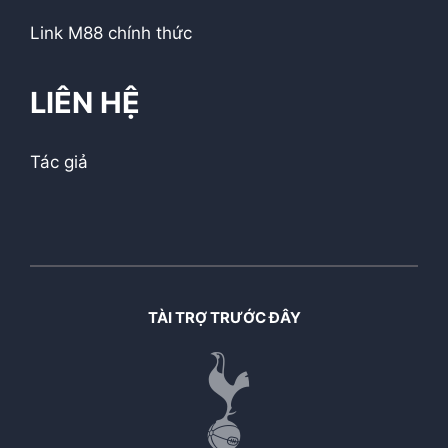
Link M88 chính thức
LIÊN HỆ
Tác giả
TÀI TRỢ TRƯỚC ĐÂY