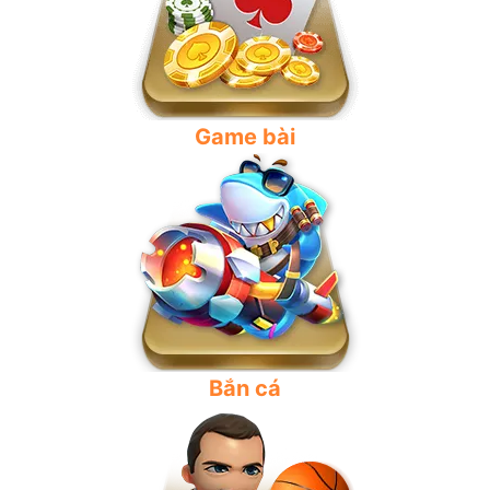
Game bài
Bắn cá