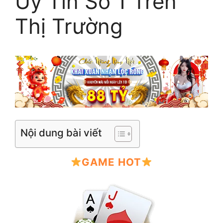
Uy Tín Số 1 Trên
Thị Trường
Nội dung bài viết
GAME HOT